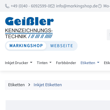
+49 (0)40 - 6092599-0
info@markingshop.de
Mo-
 Hauptinhalt springen
Zur Suche springen
Zur Hauptnavigation springen
MARKINGSHOP
WEBSEITE
Inkjet Drucker
Tinten
Farbbänder
Etiketten
Eti
Etiketten
Inkjet Etiketten
Bildergalerie überspringen