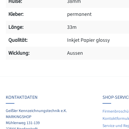
Hülse:
38mm
Kleber:
permanent
Länge:
33m
Qualität:
Inkjet Papier glossy
Wicklung:
Aussen
on 0 Bewertungen
werten Sie dieses Produkt!
chschnittliche Bewertung von 0 von 5 Sternen
KONTAKTDATEN
SHOP-SERVIC
len Sie Ihre Erfahrungen mit anderen Kunden.
Geißler Kennzeichnungstechnik e.K.
Firmenbroschü
MARKINGSHOP
Kontaktformul
ewertung schreiben
Mühlenweg 131-139
Service und Re
22844 Norderstedt