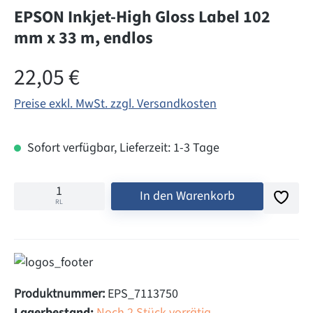
EPSON Inkjet-High Gloss Label 102
mm x 33 m, endlos
Regulärer Preis:
22,05 €
Preise exkl. MwSt. zzgl. Versandkosten
Sofort verfügbar, Lieferzeit: 1-3 Tage
In den Warenkorb
RL
Produktnummer:
EPS_7113750
Lagerbestand:
Noch 2 Stück vorrätig