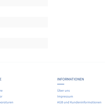
Bewertungen nur in der aktuellen Sprache anzeigen.
Keine Bewertungen gefunden. Teilen Sie Ihre Erfahrunge
E
INFORMATIONEN
re
Über uns
ar
Impressum
paraturen
AGB und Kundeninformationen