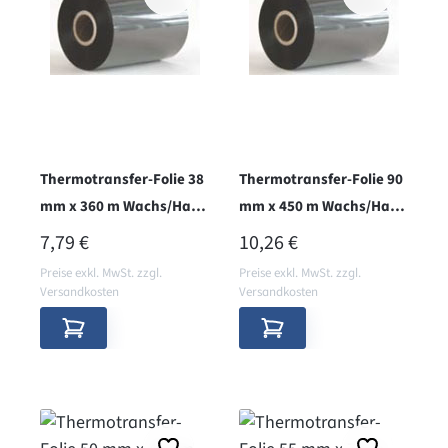
Thermotransfer-Folie 38
Thermotransfer-Folie 90
mm x 360 m Wachs/Harz,
mm x 450 m Wachs/Harz,
innen, B110A, X2
aussen, B110A-X2
REGULÄRER PREIS:
REGULÄRER PREIS:
7,79 €
10,26 €
Preise exkl. MwSt. zzgl.
Preise exkl. MwSt. zzgl.
Versandkosten
Versandkosten