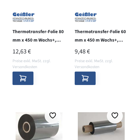
Thermotransfer-Folie 80
Thermotransfer-Folie 60
mm x 450 m Wachs+,
mm x 450 m Wachs+,
aussen
aussen, BRILLIANT
REGULÄRER PREIS:
REGULÄRER PREIS:
12,63 €
9,48 €
Preise exkl. MwSt. zzgl.
Preise exkl. MwSt. zzgl.
Versandkosten
Versandkosten