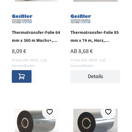
Thermotransfer-Folie 64
Thermotransfer-Folie 85
mm x 360 m Wachs+,
mm x 74 m, Harz,
innen, BRILLIANT
aussen, RESIST
REGULÄRER PREIS:
REGULÄRER PREIS:
8,09 €
AB
8,68 €
Preise exkl. MwSt. zzgl.
Preise exkl. MwSt. zzgl.
Versandkosten
Versandkosten
Details