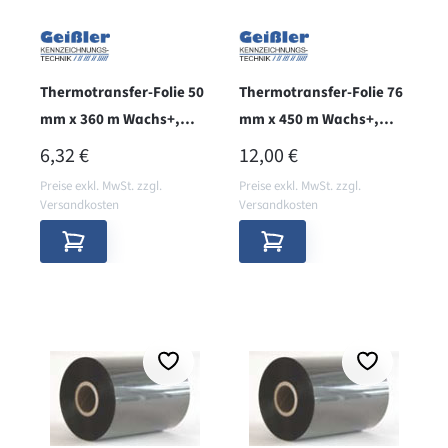
Thermotransfer-Folie 50
Thermotransfer-Folie 76
mm x 360 m Wachs+,
mm x 450 m Wachs+,
innen, BRILLIANT
innen
REGULÄRER PREIS:
REGULÄRER PREIS:
6,32 €
12,00 €
Preise exkl. MwSt. zzgl.
Preise exkl. MwSt. zzgl.
Versandkosten
Versandkosten