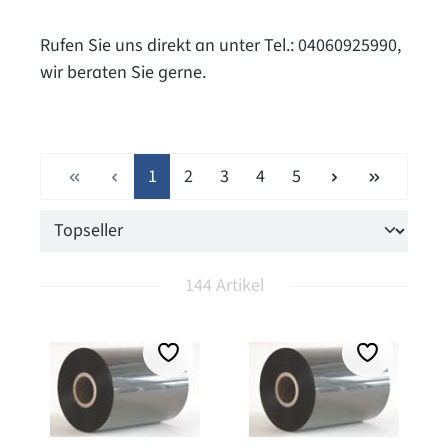
Rufen Sie uns direkt an unter Tel.: 04060925990,
wir beraten Sie gerne.
Seite
Seite
Seite
Seite
Seite
1
2
3
4
5
144 Artikel