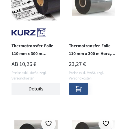
Thermotransfer-Folie
Thermotransfer-Folie
110 mm x 300 m
110 mm x 300 m Harz,
Wachs/Harz, aussen,
innen, B110CR
REGULÄRER PREIS:
REGULÄRER PREIS:
AB
10,26 €
23,27 €
K302
Preise exkl. MwSt. zzgl.
Preise exkl. MwSt. zzgl.
Versandkosten
Versandkosten
Details