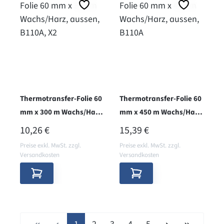
Thermotransfer-Folie 60
Thermotransfer-Folie 60
mm x 300 m Wachs/Harz,
mm x 450 m Wachs/Harz,
aussen, B110A, X2
aussen, B110A
REGULÄRER PREIS:
REGULÄRER PREIS:
10,26 €
15,39 €
Preise exkl. MwSt. zzgl.
Preise exkl. MwSt. zzgl.
Versandkosten
Versandkosten
Seite
Seite
Seite
Seite
Seite