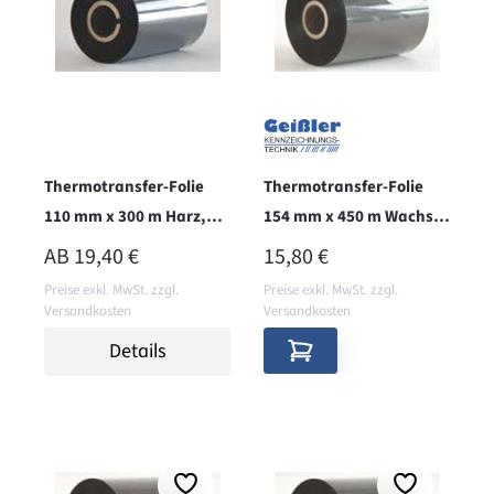
Thermotransfer-Folie
Thermotransfer-Folie
110 mm x 300 m Harz,
154 mm x 450 m Wachs+,
aussen, B110CR
aussen
REGULÄRER PREIS:
REGULÄRER PREIS:
AB
19,40 €
15,80 €
Preise exkl. MwSt. zzgl.
Preise exkl. MwSt. zzgl.
Versandkosten
Versandkosten
Details