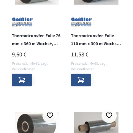
Thermotransfer-Folie 76
Thermotransfer-Folie
mm x 360 m Wachs+,
110 mm x 300 m Wachs+,
innen
aussen, BRILLIANT
REGULÄRER PREIS:
REGULÄRER PREIS:
9,60 €
11,58 €
Preise exkl. MwSt. zzgl.
Preise exkl. MwSt. zzgl.
Versandkosten
Versandkosten