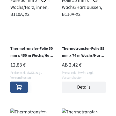
Thermotransfer-Folie 50
Thermotransfer-Folie 55
mm x 450 m Wachs/Harz,
mm x 74 m Wachs/Harz
innen, B110A, X2
aussen, B110A-X2
REGULÄRER PREIS:
REGULÄRER PREIS:
12,83 €
AB
2,42 €
Preise exkl. MwSt. zzgl.
Preise exkl. MwSt. zzgl.
Versandkosten
Versandkosten
Details