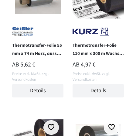
Thermotransfer-Folie 55
Thermotransfer-Folie
mm x 74 m Harz, aussen,
110 mm x 300 m Wachs+,
RESIST
aussen, K101N
REGULÄRER PREIS:
REGULÄRER PREIS:
AB
5,62 €
AB
4,97 €
Preise exkl. MwSt. zzgl.
Preise exkl. MwSt. zzgl.
Versandkosten
Versandkosten
Details
Details