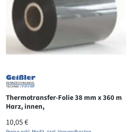
Thermotransfer-Folie 38 mm x 360 m
Harz, innen,
Regulärer Preis:
10,05 €
Preise exkl. MwSt. zzgl. Versandkosten