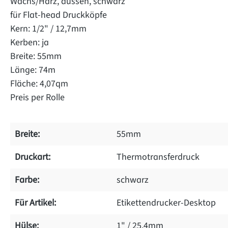
Wachs/Harz, aussen, schwarz
für Flat-head Druckköpfe
Kern: 1/2" / 12,7mm
Kerben: ja
Breite: 55mm
Länge: 74m
Fläche: 4,07qm
Preis per Rolle
Breite:
55mm
Druckart:
Thermotransferdruck
Farbe:
schwarz
Für Artikel:
Etikettendrucker-Desktop
Hülse:
1" / 25,4mm