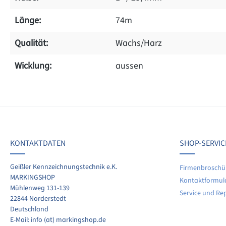
Länge:
74m
Qualität:
Wachs/Harz
Wicklung:
aussen
on 0 Bewertungen
werten Sie dieses Produkt!
chschnittliche Bewertung von 0 von 5 Sternen
KONTAKTDATEN
SHOP-SERVIC
len Sie Ihre Erfahrungen mit anderen Kunden.
Geißler Kennzeichnungstechnik e.K.
Firmenbroschü
MARKINGSHOP
Kontaktformul
ewertung schreiben
Mühlenweg 131-139
Service und Re
22844 Norderstedt
Deutschland
E-Mail: info (at) markingshop.de