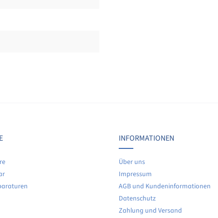
Bewertungen nur in der aktuellen Sprache anzeigen.
Keine Bewertungen gefunden. Teilen Sie Ihre Erfahrunge
E
INFORMATIONEN
re
Über uns
ar
Impressum
paraturen
AGB und Kundeninformationen
Datenschutz
Zahlung und Versand