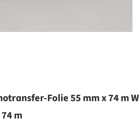
otransfer-Folie 55 mm x 74 m 
 74 m