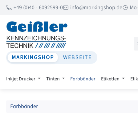
+49 (0)40 - 6092599-0
info@markingshop.de
Mo-
 Hauptinhalt springen
Zur Suche springen
Zur Hauptnavigation springen
MARKINGSHOP
WEBSEITE
Inkjet Drucker
Tinten
Farbbänder
Etiketten
Eti
Farbbänder
Bildergalerie überspringen