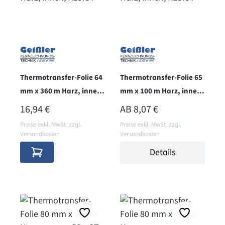
Thermotransfer-Folie 64
Thermotransfer-Folie 65
mm x 360 m Harz, innen,
mm x 100 m Harz, innen,
RESIST
RESIST
REGULÄRER PREIS:
REGULÄRER PREIS:
16,94 €
AB
8,07 €
Preise exkl. MwSt. zzgl.
Preise exkl. MwSt. zzgl.
Versandkosten
Versandkosten
Details