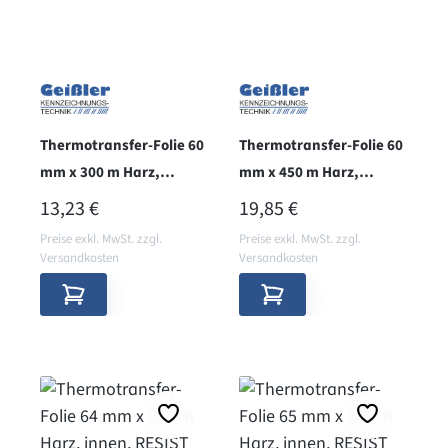
Thermotransfer-Folie 60
Thermotransfer-Folie 60
mm x 300 m Harz,
mm x 450 m Harz,
aussen, RESIST
aussen, RESIST
REGULÄRER PREIS:
REGULÄRER PREIS:
13,23 €
19,85 €
Preise exkl. MwSt. zzgl.
Preise exkl. MwSt. zzgl.
Versandkosten
Versandkosten