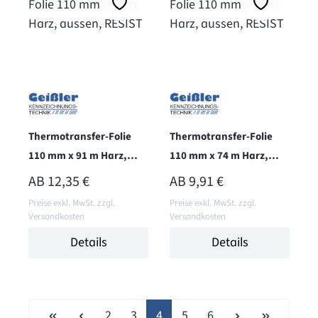
Thermotransfer-Folie
Thermotransfer-Folie
110 mm x 91 m Harz,
110 mm x 74 m Harz,
aussen, RESIST
aussen, RESIST
REGULÄRER PREIS:
REGULÄRER PREIS:
AB
12,35 €
AB
9,91 €
Preise exkl. MwSt. zzgl.
Preise exkl. MwSt. zzgl.
Versandkosten
Versandkosten
Details
Details
Seite
Seite
Seite
Seite
Seite
2
3
4
5
6