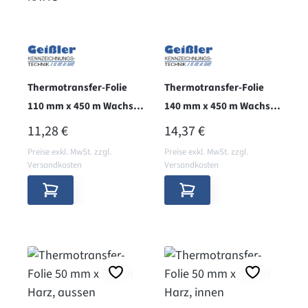
Thermotransfer-Folie
Thermotransfer-Folie
110 mm x 450 m Wachs+,
140 mm x 450 m Wachs+,
aussen, RATIO
aussen
REGULÄRER PREIS:
REGULÄRER PREIS:
11,28 €
14,37 €
Preise exkl. MwSt. zzgl.
Preise exkl. MwSt. zzgl.
Versandkosten
Versandkosten