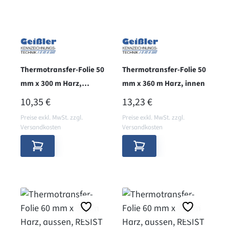
Thermotransfer-Folie 50
Thermotransfer-Folie 50
mm x 300 m Harz,
mm x 360 m Harz, innen
aussen
REGULÄRER PREIS:
REGULÄRER PREIS:
10,35 €
13,23 €
Preise exkl. MwSt. zzgl.
Preise exkl. MwSt. zzgl.
Versandkosten
Versandkosten