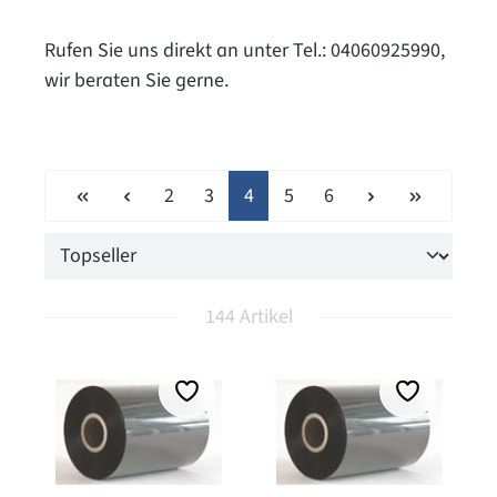
Rufen Sie uns direkt an unter Tel.: 04060925990,
wir beraten Sie gerne.
Seite
Seite
Seite
Seite
Seite
2
3
4
5
6
144 Artikel