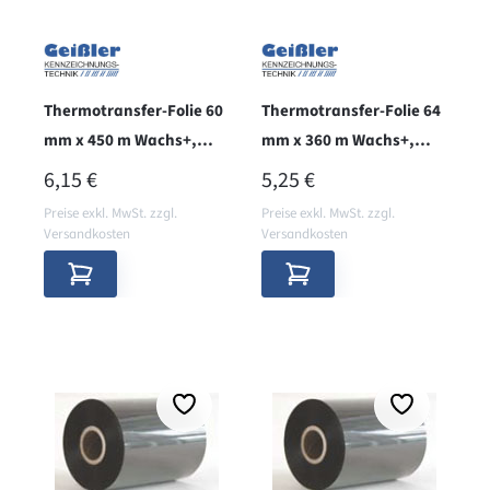
Thermotransfer-Folie 60
Thermotransfer-Folie 64
mm x 450 m Wachs+,
mm x 360 m Wachs+,
aussen, RATIO
innen, RATIO
REGULÄRER PREIS:
REGULÄRER PREIS:
6,15 €
5,25 €
Preise exkl. MwSt. zzgl.
Preise exkl. MwSt. zzgl.
Versandkosten
Versandkosten