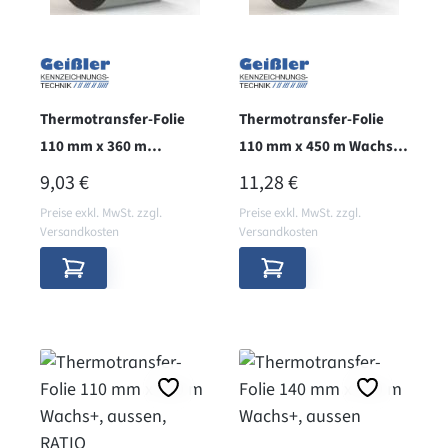
Thermotransfer-Folie
Thermotransfer-Folie
110 mm x 360 m
110 mm x 450 m Wachs+,
Wachs/Harz, innen,
innen, RATIO
REGULÄRER PREIS:
REGULÄRER PREIS:
9,03 €
11,28 €
RATIO
Preise exkl. MwSt. zzgl.
Preise exkl. MwSt. zzgl.
Versandkosten
Versandkosten