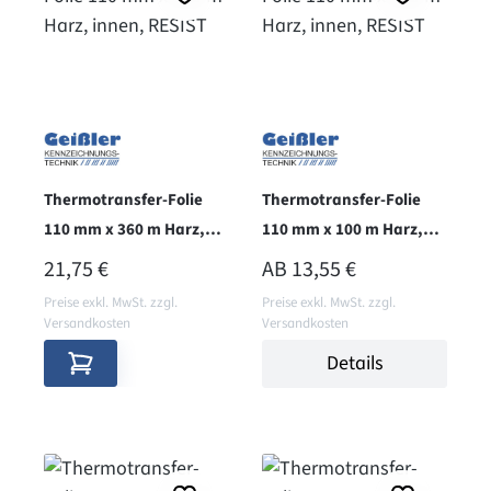
Thermotransfer-Folie
Thermotransfer-Folie
110 mm x 360 m Harz,
110 mm x 100 m Harz,
innen, RESIST
innen, RESIST
REGULÄRER PREIS:
REGULÄRER PREIS:
21,75 €
AB
13,55 €
Preise exkl. MwSt. zzgl.
Preise exkl. MwSt. zzgl.
Versandkosten
Versandkosten
Details