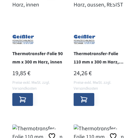
Thermotransfer-Folie 90
Thermotransfer-Folie
mm x 300 m Harz, innen
110 mm x 300 m Harz,
aussen, RESIST
REGULÄRER PREIS:
REGULÄRER PREIS:
19,85 €
24,26 €
Preise exkl. MwSt. zzgl.
Preise exkl. MwSt. zzgl.
Versandkosten
Versandkosten