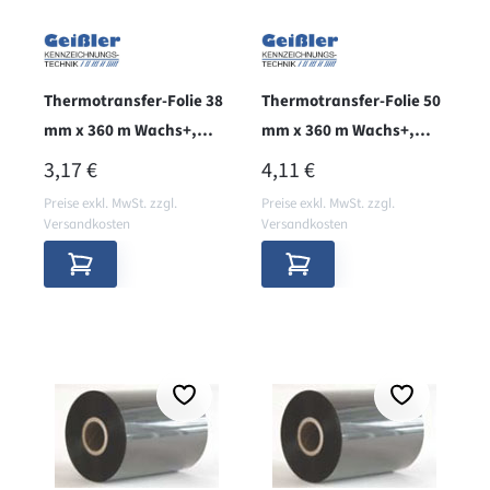
Thermotransfer-Folie 38
Thermotransfer-Folie 50
mm x 360 m Wachs+,
mm x 360 m Wachs+,
innen, RATIO
innen, RATIO
REGULÄRER PREIS:
REGULÄRER PREIS:
3,17 €
4,11 €
Preise exkl. MwSt. zzgl.
Preise exkl. MwSt. zzgl.
Versandkosten
Versandkosten