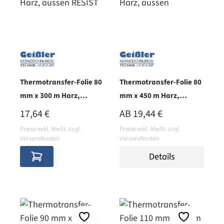
Thermotransfer-Folie 80
Thermotransfer-Folie 80
mm x 300 m Harz,
mm x 450 m Harz,
aussen RESIST
aussen
REGULÄRER PREIS:
REGULÄRER PREIS:
17,64 €
AB
19,44 €
Preise exkl. MwSt. zzgl.
Preise exkl. MwSt. zzgl.
Versandkosten
Versandkosten
Details