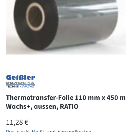
Thermotransfer-Folie 110 mm x 450 m
Wachs+, aussen, RATIO
Regulärer Preis:
11,28 €
Preise exkl. MwSt. zzgl. Versandkosten