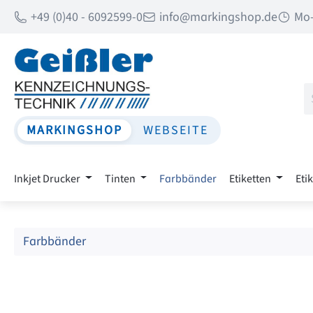
+49 (0)40 - 6092599-0
info@markingshop.de
Mo-
 Hauptinhalt springen
Zur Suche springen
Zur Hauptnavigation springen
MARKINGSHOP
WEBSEITE
Inkjet Drucker
Tinten
Farbbänder
Etiketten
Eti
Farbbänder
Bildergalerie überspringen