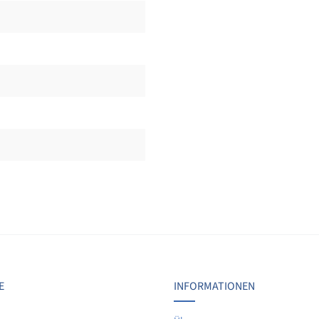
Bewertungen nur in der aktuellen Sprache anzeigen.
Keine Bewertungen gefunden. Teilen Sie Ihre Erfahrunge
E
INFORMATIONEN