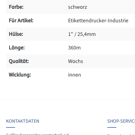
Farbe:
schwarz
Für Artikel:
Etikettendrucker-Industrie
Hülse:
1" / 25,4mm
Länge:
360m
Qualität:
Wachs
Wicklung:
innen
on 0 Bewertungen
werten Sie dieses Produkt!
chschnittliche Bewertung von 0 von 5 Sternen
KONTAKTDATEN
SHOP-SERVIC
len Sie Ihre Erfahrungen mit anderen Kunden.