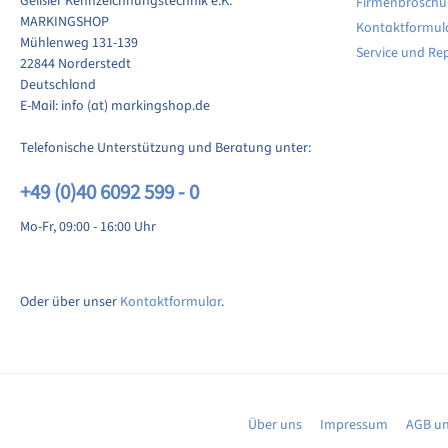
Geißler Kennzeichnungstechnik e.K.
Firmenbroschü
MARKINGSHOP
Kontaktformul
ewertung schreiben
Mühlenweg 131-139
Service und Re
22844 Norderstedt
Deutschland
E-Mail: info (at) markingshop.de
Telefonische Unterstützung und Beratung unter:
+49 (0)40 6092 599 - 0
Mo-Fr, 09:00 - 16:00 Uhr
Oder über unser
Kontaktformular
.
Über uns
Impressum
AGB un