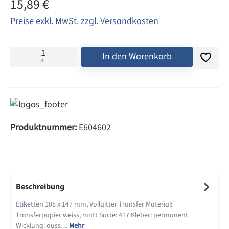
Regulärer Preis:
15,89 €
Preise exkl. MwSt. zzgl. Versandkosten
In den Warenkorb
RL
Produktnummer:
E604602
Beschreibung
Etiketten 108 x 147 mm, Vollgitter Transfer Material:
Transferpapier weiss, matt Sorte: 417 Kleber: permanent
Wicklung: auss…
Mehr