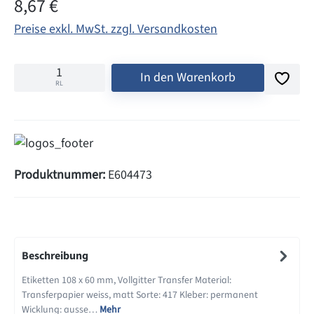
Regulärer Preis:
8,67 €
Preise exkl. MwSt. zzgl. Versandkosten
In den Warenkorb
RL
Produktnummer:
E604473
Beschreibung
Etiketten 108 x 60 mm, Vollgitter Transfer Material:
Transferpapier weiss, matt Sorte: 417 Kleber: permanent
Wicklung: ausse…
Mehr