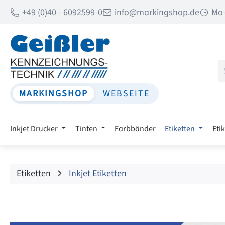
+49 (0)40 - 6092599-0
info@markingshop.de
Mo-
 Hauptinhalt springen
Zur Suche springen
Zur Hauptnavigation springen
MARKINGSHOP
WEBSEITE
Inkjet Drucker
Tinten
Farbbänder
Etiketten
Eti
Etiketten
Inkjet Etiketten
Bildergalerie überspringen