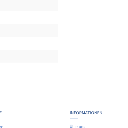
Bewertungen nur in der aktuellen Sprache anzeigen.
Keine Bewertungen gefunden. Teilen Sie Ihre Erfahrunge
E
INFORMATIONEN
re
Über uns