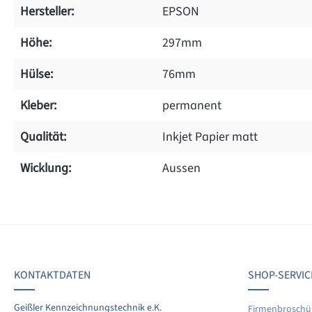
Hersteller:
EPSON
Höhe:
297mm
Hülse:
76mm
Kleber:
permanent
Qualität:
Inkjet Papier matt
Wicklung:
Aussen
on 0 Bewertungen
werten Sie dieses Produkt!
chschnittliche Bewertung von 0 von 5 Sternen
KONTAKTDATEN
SHOP-SERVIC
len Sie Ihre Erfahrungen mit anderen Kunden.
Geißler Kennzeichnungstechnik e.K.
Firmenbroschü