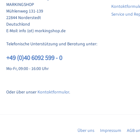
MARKINGSHOP
Kontaktformul
ewertung schreiben
Mühlenweg 131-139
Service und Re
22844 Norderstedt
Deutschland
E-Mail: info (at) markingshop.de
Telefonische Unterstützung und Beratung unter:
+49 (0)40 6092 599 - 0
Mo-Fr, 09:00 - 16:00 Uhr
Oder über unser
Kontaktformular
.
Über uns
Impressum
AGB un