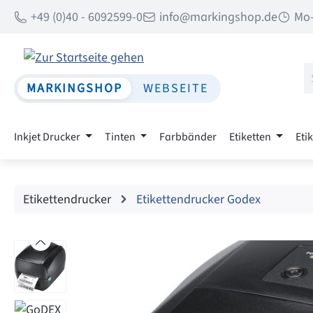
+49 (0)40 - 6092599-0
info@markingshop.de
Mo-
 Hauptinhalt springen
Zur Suche springen
Zur Hauptnavigation springen
MARKINGSHOP
WEBSEITE
Inkjet Drucker
Tinten
Farbbänder
Etiketten
Eti
Etikettendrucker
Etikettendrucker Godex
Bildergalerie überspringen