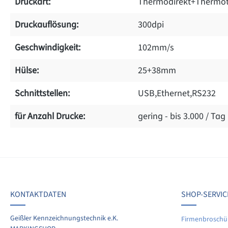
Druckart:
Thermodirekt+Thermot
Druckauflösung:
300dpi
Geschwindigkeit:
102mm/s
Hülse:
25+38mm
Schnittstellen:
USB,Ethernet,RS232
für Anzahl Drucke:
gering - bis 3.000 / Tag
on 0 Bewertungen
werten Sie dieses Produkt!
chschnittliche Bewertung von 0 von 5 Sternen
KONTAKTDATEN
SHOP-SERVIC
len Sie Ihre Erfahrungen mit anderen Kunden.
Geißler Kennzeichnungstechnik e.K.
Firmenbroschü