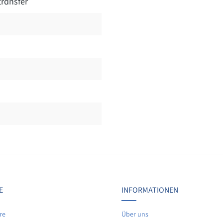
ransfer
Bewertungen nur in der aktuellen Sprache anzeigen.
Keine Bewertungen gefunden. Teilen Sie Ihre Erfahrunge
E
INFORMATIONEN
re
Über uns