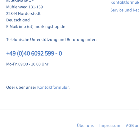
MARKINGSHOP
Kontaktformul
ewertung schreiben
Mühlenweg 131-139
Service und Re
22844 Norderstedt
Deutschland
E-Mail: info (at) markingshop.de
Telefonische Unterstützung und Beratung unter:
+49 (0)40 6092 599 - 0
Mo-Fr, 09:00 - 16:00 Uhr
Oder über unser
Kontaktformular
.
Über uns
Impressum
AGB un