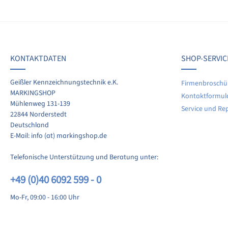
on 0 Bewertungen
werten Sie dieses Produkt!
chschnittliche Bewertung von 0 von 5 Sternen
KONTAKTDATEN
SHOP-SERVIC
len Sie Ihre Erfahrungen mit anderen Kunden.
Geißler Kennzeichnungstechnik e.K.
Firmenbroschü
MARKINGSHOP
Kontaktformul
ewertung schreiben
Mühlenweg 131-139
Service und Re
22844 Norderstedt
Deutschland
E-Mail: info (at) markingshop.de
Telefonische Unterstützung und Beratung unter:
+49 (0)40 6092 599 - 0
Mo-Fr, 09:00 - 16:00 Uhr