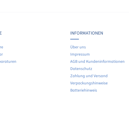
Bewertungen nur in der aktuellen Sprache anzeigen.
Keine Bewertungen gefunden. Teilen Sie Ihre Erfahrunge
E
INFORMATIONEN
re
Über uns
ar
Impressum
paraturen
AGB und Kundeninformationen
Datenschutz
Zahlung und Versand
Verpackungshinweise
Batteriehinweis