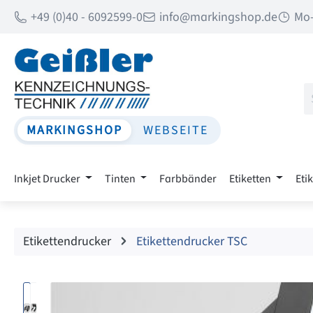
+49 (0)40 - 6092599-0
info@markingshop.de
Mo-
 Hauptinhalt springen
Zur Suche springen
Zur Hauptnavigation springen
MARKINGSHOP
WEBSEITE
Inkjet Drucker
Tinten
Farbbänder
Etiketten
Eti
Etikettendrucker
Etikettendrucker TSC
Bildergalerie überspringen