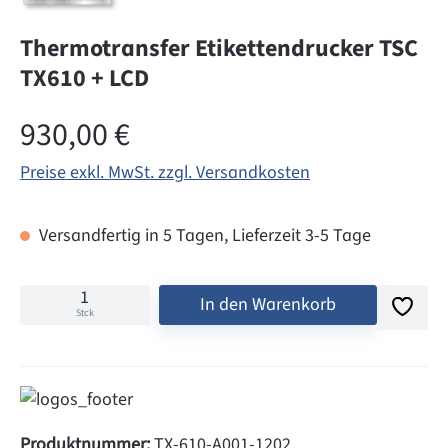
Thermotransfer Etikettendrucker TSC
TX610 + LCD
Regulärer Preis:
930,00 €
Preise exkl. MwSt. zzgl. Versandkosten
Versandfertig in 5 Tagen, Lieferzeit 3-5 Tage
In den Warenkorb
Stck
Produktnummer:
TX-610-A001-1202