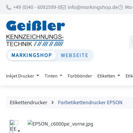
+49 (0)40 - 6092599-0
info@markingshop.de
Mo-
 Hauptinhalt springen
Zur Suche springen
Zur Hauptnavigation springen
MARKINGSHOP
WEBSEITE
Inkjet Drucker
Tinten
Farbbänder
Etiketten
Eti
Etikettendrucker
Farbetikettendrucker EPSON
Bildergalerie überspringen