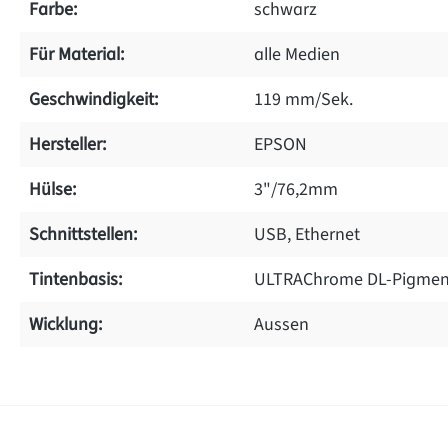
Farbe:
schwarz
Für Material:
alle Medien
Geschwindigkeit:
119 mm/Sek.
Hersteller:
EPSON
Hülse:
3"/76,2mm
Schnittstellen:
USB, Ethernet
Tintenbasis:
ULTRAChrome DL-Pigmen
Wicklung:
Aussen
on 0 Bewertungen
werten Sie dieses Produkt!
chschnittliche Bewertung von 0 von 5 Sternen