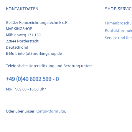
KONTAKTDATEN
SHOP-SERVIC
len Sie Ihre Erfahrungen mit anderen Kunden.
Geißler Kennzeichnungstechnik e.K.
Firmenbroschü
MARKINGSHOP
Kontaktformul
ewertung schreiben
Mühlenweg 131-139
Service und Re
22844 Norderstedt
Deutschland
E-Mail: info (at) markingshop.de
Telefonische Unterstützung und Beratung unter:
+49 (0)40 6092 599 - 0
Mo-Fr, 09:00 - 16:00 Uhr
Oder über unser
Kontaktformular
.