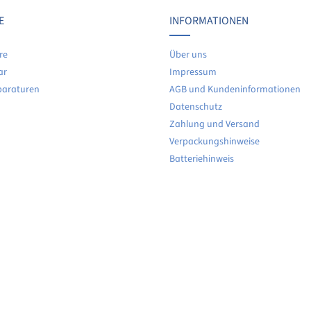
Keine Bewertungen gefunden. Teilen Sie Ihre Erfahrunge
E
INFORMATIONEN
re
Über uns
ar
Impressum
paraturen
AGB und Kundeninformationen
Datenschutz
Zahlung und Versand
Verpackungshinweise
Batteriehinweis