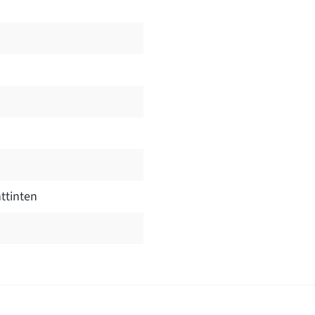
ttinten
Bewertungen nur in der aktuellen Sprache anzeigen.