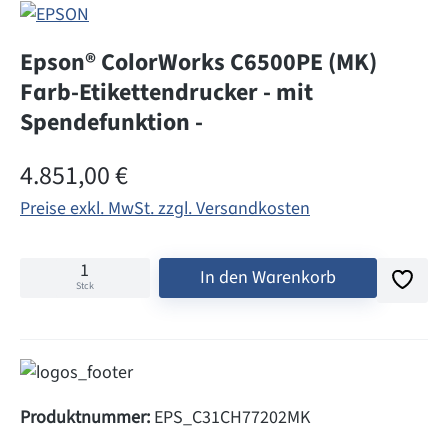
Epson® ColorWorks C6500PE (MK)
Farb-Etikettendrucker - mit
Spendefunktion -
Regulärer Preis:
4.851,00 €
Preise exkl. MwSt. zzgl. Versandkosten
In den Warenkorb
Stck
Produktnummer:
EPS_C31CH77202MK