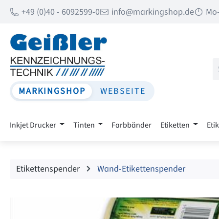
+49 (0)40 - 6092599-0
info@markingshop.de
Mo-
 Hauptinhalt springen
Zur Suche springen
Zur Hauptnavigation springen
MARKINGSHOP
WEBSEITE
Inkjet Drucker
Tinten
Farbbänder
Etiketten
Eti
Etikettenspender
Wand-Etikettenspender
Bildergalerie überspringen