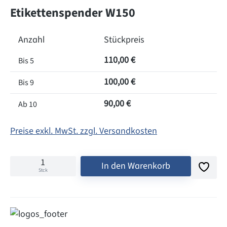
Etikettenspender W150
Anzahl
Stückpreis
110,00 €
Bis
5
100,00 €
Bis
9
90,00 €
Ab
10
Preise exkl. MwSt. zzgl. Versandkosten
In den Warenkorb
Stck