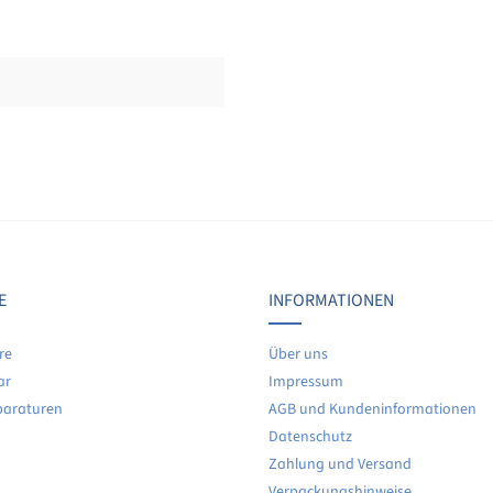
Bewertungen nur in der aktuellen Sprache anzeigen.
Keine Bewertungen gefunden. Teilen Sie Ihre Erfahrunge
E
INFORMATIONEN
re
Über uns
ar
Impressum
paraturen
AGB und Kundeninformationen
Datenschutz
Zahlung und Versand
Verpackungshinweise