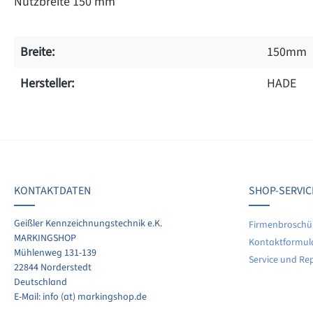
Nutzbreite 150 mm
Breite:
150mm
Hersteller:
HADE
on 0 Bewertungen
werten Sie dieses Produkt!
chschnittliche Bewertung von 0 von 5 Sternen
KONTAKTDATEN
SHOP-SERVIC
len Sie Ihre Erfahrungen mit anderen Kunden.
Geißler Kennzeichnungstechnik e.K.
Firmenbroschü
MARKINGSHOP
Kontaktformul
ewertung schreiben
Mühlenweg 131-139
Service und Re
22844 Norderstedt
Deutschland
E-Mail: info (at) markingshop.de