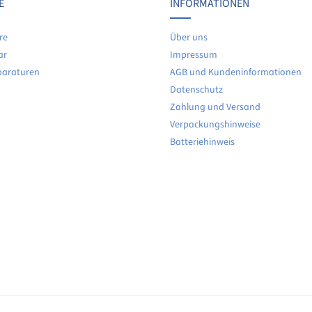
Keine Bewertungen gefunden. Teilen Sie Ihre Erfahrunge
E
INFORMATIONEN
re
Über uns
ar
Impressum
paraturen
AGB und Kundeninformationen
Datenschutz
Zahlung und Versand
Verpackungshinweise
Batteriehinweis