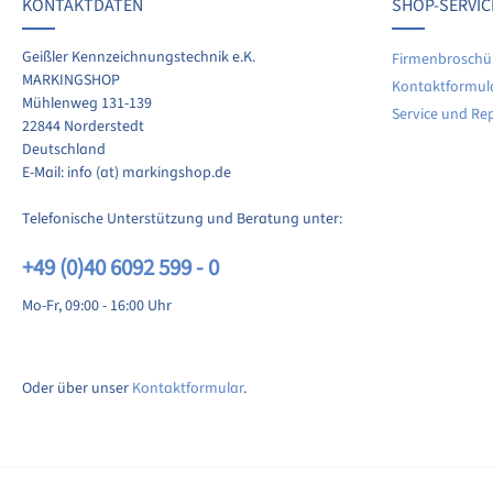
KONTAKTDATEN
SHOP-SERVIC
len Sie Ihre Erfahrungen mit anderen Kunden.
Geißler Kennzeichnungstechnik e.K.
Firmenbroschü
MARKINGSHOP
Kontaktformul
ewertung schreiben
Mühlenweg 131-139
Service und Re
22844 Norderstedt
Deutschland
E-Mail: info (at) markingshop.de
Telefonische Unterstützung und Beratung unter:
+49 (0)40 6092 599 - 0
Mo-Fr, 09:00 - 16:00 Uhr
Oder über unser
Kontaktformular
.