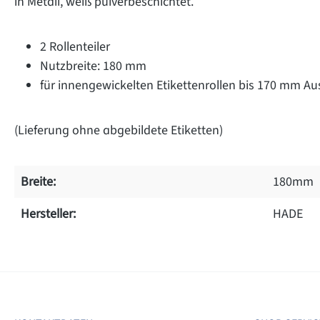
in Metall, weiß pulverbeschichtet.
2 Rollenteiler
Nutzbreite: 180 mm
für innengewickelten Etikettenrollen bis 170 mm 
(Lieferung ohne abgebildete Etiketten)
Breite:
180mm
Hersteller:
HADE
on 0 Bewertungen
werten Sie dieses Produkt!
chschnittliche Bewertung von 0 von 5 Sternen