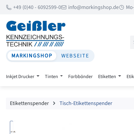
+49 (0)40 - 6092599-0
info@markingshop.de
Mo-
 Hauptinhalt springen
Zur Suche springen
Zur Hauptnavigation springen
MARKINGSHOP
WEBSEITE
Inkjet Drucker
Tinten
Farbbänder
Etiketten
Eti
Etikettenspender
Tisch-Etikettenspender
Bildergalerie überspringen