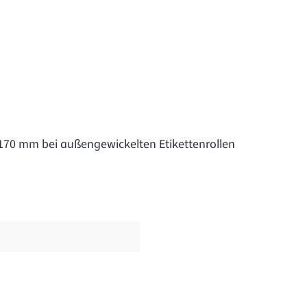
 170 mm bei außengewickelten Etikettenrollen
m
Bewertungen nur in der aktuellen Sprache anzeigen.