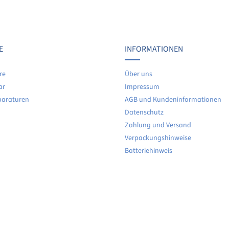
Keine Bewertungen gefunden. Teilen Sie Ihre Erfahrunge
E
INFORMATIONEN
re
Über uns
ar
Impressum
paraturen
AGB und Kundeninformationen
Datenschutz
Zahlung und Versand
Verpackungshinweise
Batteriehinweis