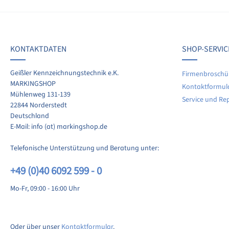
werten Sie dieses Produkt!
chschnittliche Bewertung von 0 von 5 Sternen
KONTAKTDATEN
SHOP-SERVIC
len Sie Ihre Erfahrungen mit anderen Kunden.
Geißler Kennzeichnungstechnik e.K.
Firmenbroschü
MARKINGSHOP
Kontaktformul
ewertung schreiben
Mühlenweg 131-139
Service und Re
22844 Norderstedt
Deutschland
E-Mail: info (at) markingshop.de
Telefonische Unterstützung und Beratung unter:
+49 (0)40 6092 599 - 0
Mo-Fr, 09:00 - 16:00 Uhr
Oder über unser
Kontaktformular
.