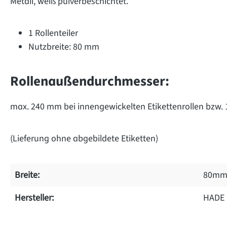
Metall, weiß pulverbeschichtet.
1 Rollenteiler
Nutzbreite: 80 mm
Rollenaußendurchmesser:
max. 240 mm bei innengewickelten Etikettenrollen bzw.
(Lieferung ohne abgebildete Etiketten)
Breite:
80m
Hersteller:
HADE
on 0 Bewertungen