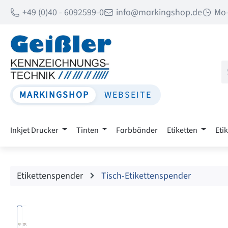
+49 (0)40 - 6092599-0
info@markingshop.de
Mo-
 Hauptinhalt springen
Zur Suche springen
Zur Hauptnavigation springen
MARKINGSHOP
WEBSEITE
Inkjet Drucker
Tinten
Farbbänder
Etiketten
Eti
Etikettenspender
Tisch-Etikettenspender
Bildergalerie überspringen