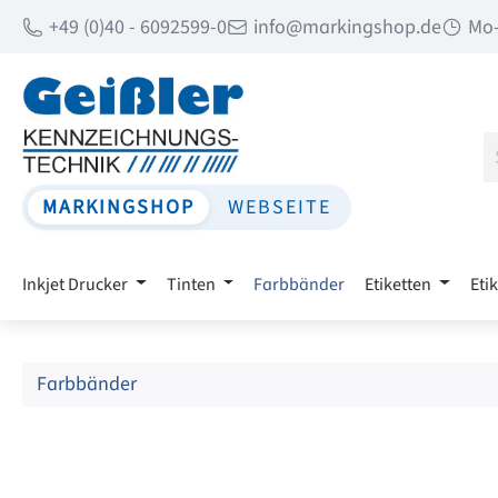
+49 (0)40 - 6092599-0
info@markingshop.de
Mo-
 Hauptinhalt springen
Zur Suche springen
Zur Hauptnavigation springen
MARKINGSHOP
WEBSEITE
Inkjet Drucker
Tinten
Farbbänder
Etiketten
Eti
Farbbänder
Bildergalerie überspringen