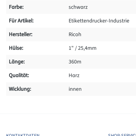
Farbe:
schwarz
Für Artikel:
Etikettendrucker-Industrie
Hersteller:
Ricoh
Hülse:
1" / 25,4mm
Länge:
360m
Qualität:
Harz
Wicklung:
innen
on 0 Bewertungen
werten Sie dieses Produkt!
chschnittliche Bewertung von 0 von 5 Sternen
KONTAKTDATEN
SHOP-SERVIC