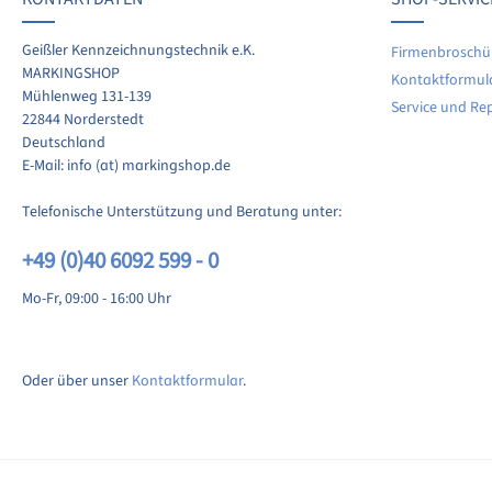
len Sie Ihre Erfahrungen mit anderen Kunden.
Geißler Kennzeichnungstechnik e.K.
Firmenbroschü
MARKINGSHOP
Kontaktformul
ewertung schreiben
Mühlenweg 131-139
Service und Re
22844 Norderstedt
Deutschland
E-Mail: info (at) markingshop.de
Telefonische Unterstützung und Beratung unter:
+49 (0)40 6092 599 - 0
Mo-Fr, 09:00 - 16:00 Uhr
Oder über unser
Kontaktformular
.