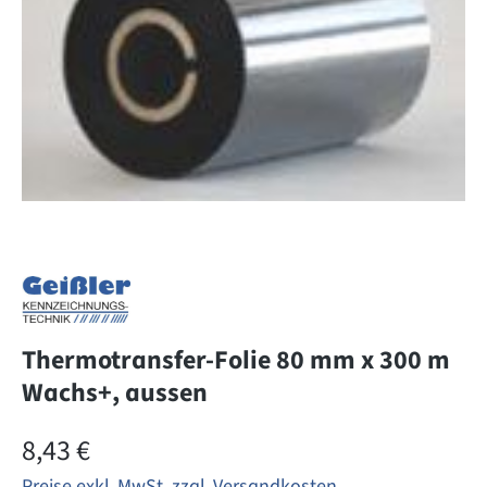
Thermotransfer-Folie 80 mm x 300 m
Wachs+, aussen
Regulärer Preis:
8,43 €
Preise exkl. MwSt. zzgl. Versandkosten