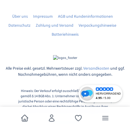
Über uns
Impressum
AGB und Kundeninformationen
Datenschutz
Zahlung und Versand
Verpackungshinweise
Batteriehinweis
Alle Preise exkl. gesetzl. Mehrwertsteuer zzgl.
Versandkosten
und ggf.
Nachnahmegebühren, wenn nicht anders angegeben.
Hinweis: Der Verkauf erfolgt ausschließlich an Unternehmer
gemäß § 14 BGB Abs. 1: Unternehmer ist eine natürliche oder
juristische Person oder eine rechtsfähige Personengesellschaft,
die bei Abschluss eines Rechtsgeschäfts in Ausübung ihrer
gewerblichen oder selbständigen beruflichen Tätigkeit handelt.
© 2026, Markingshop