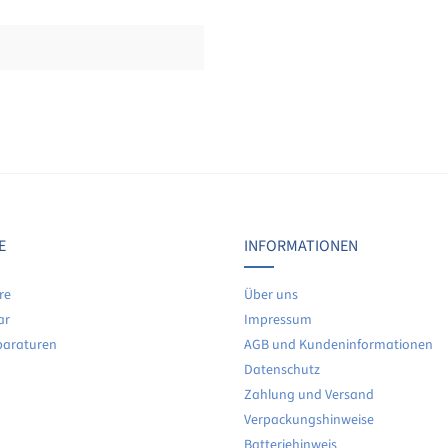
Bewertungen nur in der aktuellen Sprache anzeigen.
Keine Bewertungen gefunden. Teilen Sie Ihre Erfahrunge
E
INFORMATIONEN
re
Über uns
ar
Impressum
paraturen
AGB und Kundeninformationen
Datenschutz
Zahlung und Versand
Verpackungshinweise
Batteriehinweis