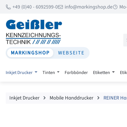
+49 (0)40 - 6092599-0
info@markingshop.de
Mo-
 Hauptinhalt springen
Zur Suche springen
Zur Hauptnavigation springen
MARKINGSHOP
WEBSEITE
Inkjet Drucker
Tinten
Farbbänder
Etiketten
Eti
Inkjet Drucker
Mobile Handdrucker
REINER Ha
Bildergalerie überspringen