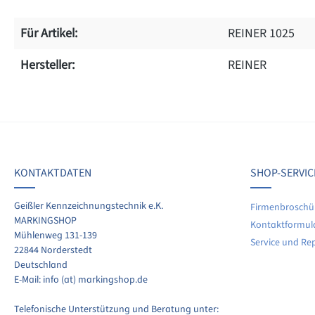
Für Artikel:
REINER 1025
Hersteller:
REINER
on 0 Bewertungen
werten Sie dieses Produkt!
chschnittliche Bewertung von 0 von 5 Sternen
KONTAKTDATEN
SHOP-SERVIC
len Sie Ihre Erfahrungen mit anderen Kunden.
Geißler Kennzeichnungstechnik e.K.
Firmenbroschü
MARKINGSHOP
Kontaktformul
ewertung schreiben
Mühlenweg 131-139
Service und Re
22844 Norderstedt
Deutschland
E-Mail: info (at) markingshop.de
Telefonische Unterstützung und Beratung unter: