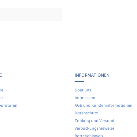
Bewertungen nur in der aktuellen Sprache anzeigen.
Keine Bewertungen gefunden. Teilen Sie Ihre Erfahrunge
E
INFORMATIONEN
re
Über uns
ar
Impressum
paraturen
AGB und Kundeninformationen
Datenschutz
Zahlung und Versand
Verpackungshinweise
Batteriehinweis