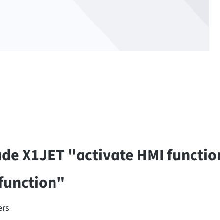
de X1JET "activate HMI functio
function"
ers