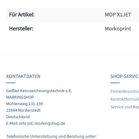
Für Artikel:
MOP X1JET
Hersteller:
Markoprint
on 0 Bewertungen
werten Sie dieses Produkt!
chschnittliche Bewertung von 0 von 5 Sternen
KONTAKTDATEN
SHOP-SERVIC
len Sie Ihre Erfahrungen mit anderen Kunden.
Geißler Kennzeichnungstechnik e.K.
Firmenbroschü
MARKINGSHOP
Kontaktformul
ewertung schreiben
Mühlenweg 131-139
Service und Re
22844 Norderstedt
Deutschland
E-Mail: info (at) markingshop.de
Telefonische Unterstützung und Beratung unter: