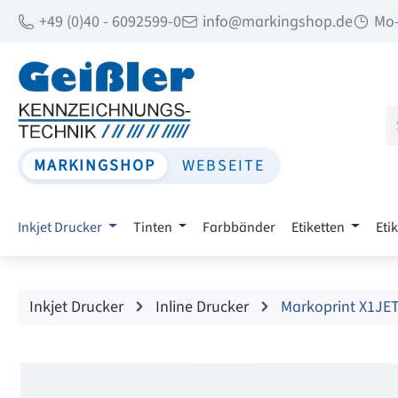
+49 (0)40 - 6092599-0
info@markingshop.de
Mo-
 Hauptinhalt springen
Zur Suche springen
Zur Hauptnavigation springen
MARKINGSHOP
WEBSEITE
Inkjet Drucker
Tinten
Farbbänder
Etiketten
Eti
Inkjet Drucker
Inline Drucker
Markoprint X1JE
Bildergalerie überspringen