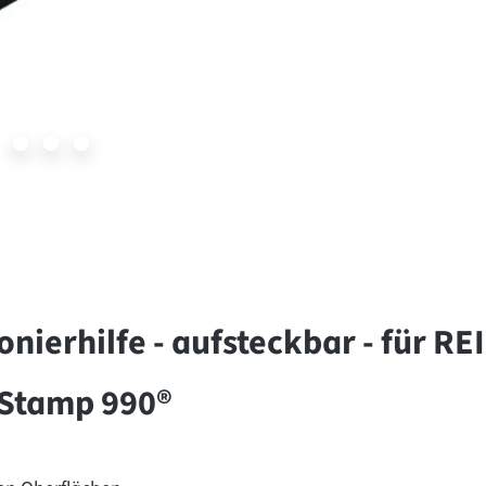
nierhilfe - aufsteckbar - für R
etStamp 990®