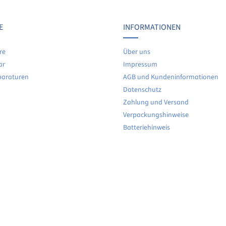
Keine Bewertungen gefunden. Teilen Sie Ihre Erfahrunge
E
INFORMATIONEN
re
Über uns
ar
Impressum
paraturen
AGB und Kundeninformationen
Datenschutz
Zahlung und Versand
Verpackungshinweise
Batteriehinweis