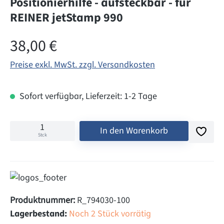
Positionierhilfe - aufsteckbar - für
REINER jetStamp 990
Regulärer Preis:
38,00 €
Preise exkl. MwSt. zzgl. Versandkosten
Sofort verfügbar, Lieferzeit: 1-2 Tage
In den Warenkorb
Stck
Produktnummer:
R_794030-100
Lagerbestand:
Noch 2 Stück vorrätig