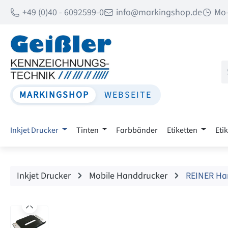
+49 (0)40 - 6092599-0
info@markingshop.de
Mo-
 Hauptinhalt springen
Zur Suche springen
Zur Hauptnavigation springen
MARKINGSHOP
WEBSEITE
Inkjet Drucker
Tinten
Farbbänder
Etiketten
Eti
Inkjet Drucker
Mobile Handdrucker
REINER Ha
Bildergalerie überspringen