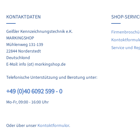
werten Sie dieses Produkt!
chschnittliche Bewertung von 0 von 5 Sternen
KONTAKTDATEN
SHOP-SERVIC
len Sie Ihre Erfahrungen mit anderen Kunden.
Geißler Kennzeichnungstechnik e.K.
Firmenbroschü
MARKINGSHOP
Kontaktformul
ewertung schreiben
Mühlenweg 131-139
Service und Re
22844 Norderstedt
Deutschland
E-Mail: info (at) markingshop.de
Telefonische Unterstützung und Beratung unter:
+49 (0)40 6092 599 - 0
Mo-Fr, 09:00 - 16:00 Uhr
Oder über unser
Kontaktformular
.