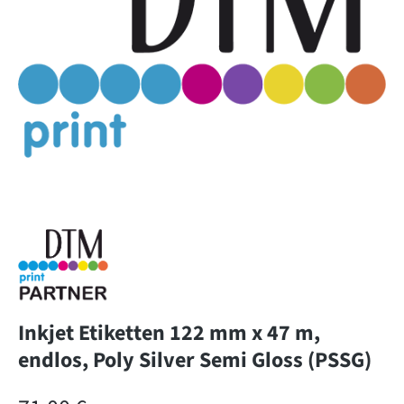
Inkjet Etiketten 122 mm x 47 m,
endlos, Poly Silver Semi Gloss (PSSG)
Regulärer Preis: