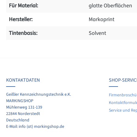
Für Material:
glatte Oberflächen
Hersteller:
Markoprint
Tintenbasis:
Solvent
on 0 Bewertungen
werten Sie dieses Produkt!
chschnittliche Bewertung von 0 von 5 Sternen
KONTAKTDATEN
SHOP-SERVIC
len Sie Ihre Erfahrungen mit anderen Kunden.
Geißler Kennzeichnungstechnik e.K.
Firmenbroschü
MARKINGSHOP
Kontaktformul
ewertung schreiben
Mühlenweg 131-139
Service und Re
22844 Norderstedt
Deutschland
E-Mail: info (at) markingshop.de