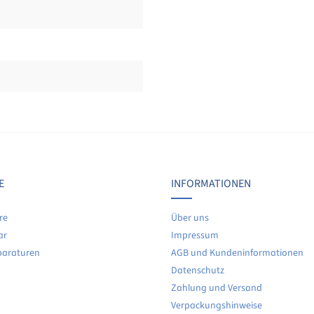
Bewertungen nur in der aktuellen Sprache anzeigen.
Keine Bewertungen gefunden. Teilen Sie Ihre Erfahrunge
E
INFORMATIONEN
re
Über uns
ar
Impressum
paraturen
AGB und Kundeninformationen
Datenschutz
Zahlung und Versand
Verpackungshinweise