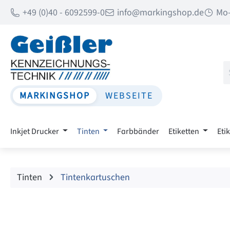
+49 (0)40 - 6092599-0
info@markingshop.de
Mo-
 Hauptinhalt springen
Zur Suche springen
Zur Hauptnavigation springen
MARKINGSHOP
WEBSEITE
Inkjet Drucker
Tinten
Farbbänder
Etiketten
Eti
Tinten
Tintenkartuschen
Bildergalerie überspringen