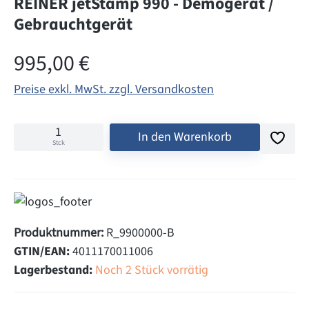
REINER jetStamp 990 - Demogerät /
Gebrauchtgerät
Regulärer Preis:
995,00 €
Preise exkl. MwSt. zzgl. Versandkosten
In den Warenkorb
Stck
Produktnummer:
R_9900000-B
GTIN/EAN:
4011170011006
Lagerbestand:
Noch 2 Stück vorrätig