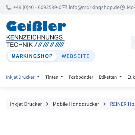
+49 (0)40 - 6092599-0
info@markingshop.de
Mo-
 Hauptinhalt springen
Zur Suche springen
Zur Hauptnavigation springen
MARKINGSHOP
WEBSEITE
Inkjet Drucker
Tinten
Farbbänder
Etiketten
Eti
Inkjet Drucker
Mobile Handdrucker
REINER Ha
Bildergalerie überspringen