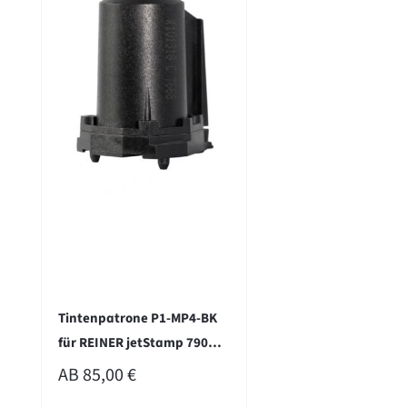
ewertung schreiben
Tintenpatrone P1-MP4-BK
für REINER jetStamp 790MP
REGULÄRER PREIS:
und 990 - schwarz
AB
85,00 €