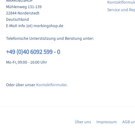
MARKINGSHOP
Kontaktformul
ewertung schreiben
Mühlenweg 131-139
Service und Re
22844 Norderstedt
Deutschland
E-Mail: info (at) markingshop.de
Telefonische Unterstützung und Beratung unter:
+49 (0)40 6092 599 - 0
Mo-Fr, 09:00 - 16:00 Uhr
Oder über unser
Kontaktformular
.
Über uns
Impressum
AGB un