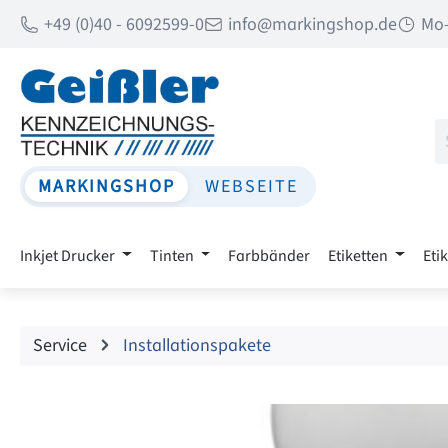
+49 (0)40 - 6092599-0
info@markingshop.de
Mo-
 Hauptinhalt springen
Zur Suche springen
Zur Hauptnavigation springen
MARKINGSHOP
WEBSEITE
Inkjet Drucker
Tinten
Farbbänder
Etiketten
Eti
Service
Installationspakete
Bildergalerie überspringen