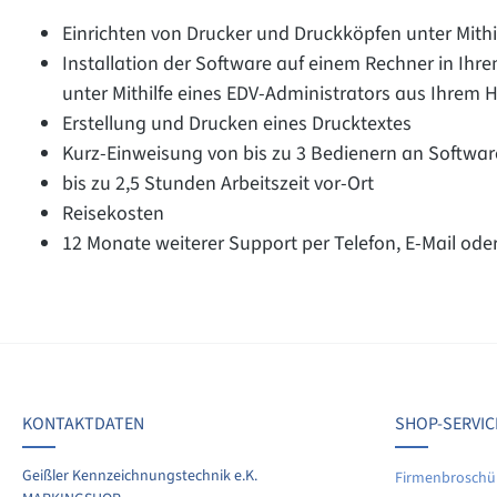
Einrichten von Drucker und Druckköpfen unter Mithi
Installation der Software auf einem Rechner in Ih
unter Mithilfe eines EDV-Administrators aus Ihrem 
Erstellung und Drucken eines Drucktextes
Kurz-Einweisung von bis zu 3 Bedienern an Softwa
bis zu 2,5 Stunden Arbeitszeit vor-Ort
Reisekosten
12 Monate weiterer Support per Telefon, E-Mail ode
on 0 Bewertungen
werten Sie dieses Produkt!
chschnittliche Bewertung von 0 von 5 Sternen
KONTAKTDATEN
SHOP-SERVIC
len Sie Ihre Erfahrungen mit anderen Kunden.
Geißler Kennzeichnungstechnik e.K.
Firmenbroschü