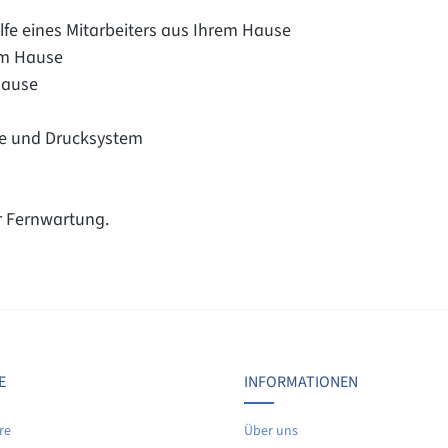
lfe eines Mitarbeiters aus Ihrem Hause
rem Hause
Hause
re und Drucksystem
r Fernwartung.
Bewertungen nur in der aktuellen Sprache anzeigen.
Keine Bewertungen gefunden. Teilen Sie Ihre Erfahrunge
E
INFORMATIONEN
re
Über uns