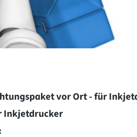
tungspaket vor Ort - für Inkje
r Inkjetdrucker
: