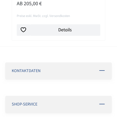
REGULÄRER PREIS:
AB
205,00 €
Preise exkl. MwSt. zzgl. Versandkosten
Details
KONTAKTDATEN
SHOP-SERVICE