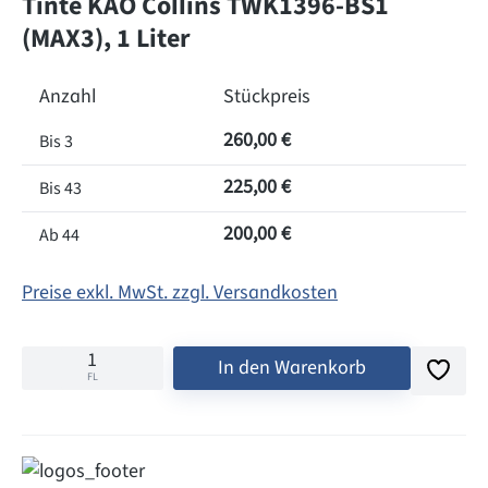
Tinte KAO Collins TWK1396-BS1
(MAX3), 1 Liter
Anzahl
Stückpreis
260,00 €
Bis
3
225,00 €
Bis
43
200,00 €
Ab
44
Preise exkl. MwSt. zzgl. Versandkosten
In den Warenkorb
FL