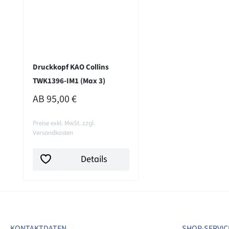
Druckkopf KAO Collins
TWK1396-IM1 (Max 3)
REGULÄRER PREIS:
AB
95,00 €
Preise exkl. MwSt. zzgl.
Versandkosten
Details
KONTAKTDATEN
SHOP-SERVIC