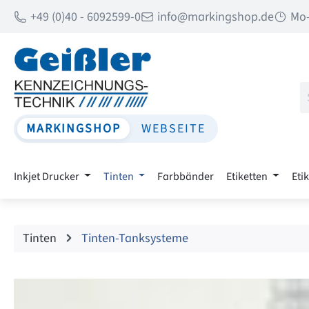
+49 (0)40 - 6092599-0
info@markingshop.de
Mo-
 Hauptinhalt springen
Zur Suche springen
Zur Hauptnavigation springen
MARKINGSHOP
WEBSEITE
Inkjet Drucker
Tinten
Farbbänder
Etiketten
Eti
Tinten
Tinten-Tanksysteme
Bildergalerie überspringen