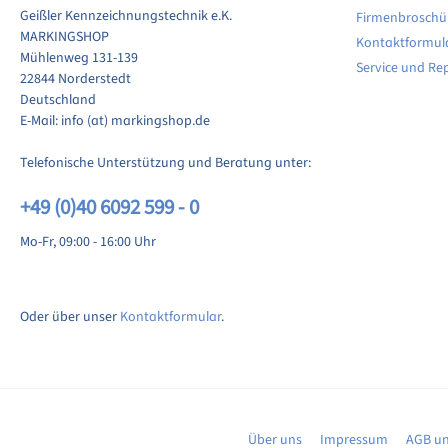
Geißler Kennzeichnungstechnik e.K.
Firmenbroschü
MARKINGSHOP
Kontaktformul
ewertung schreiben
Mühlenweg 131-139
Service und Re
22844 Norderstedt
Deutschland
E-Mail: info (at) markingshop.de
Telefonische Unterstützung und Beratung unter:
+49 (0)40 6092 599 - 0
Mo-Fr, 09:00 - 16:00 Uhr
Oder über unser
Kontaktformular
.
Über uns
Impressum
AGB un