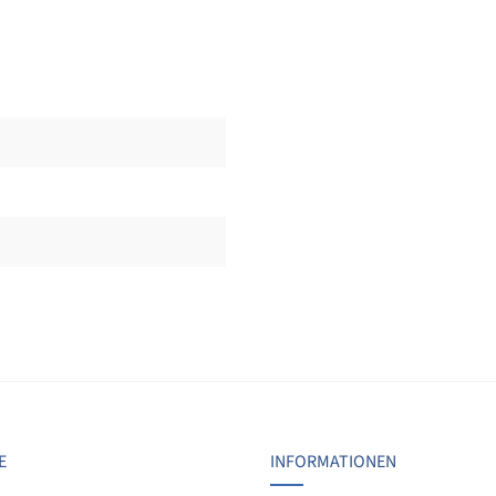
Bewertungen nur in der aktuellen Sprache anzeigen.
Keine Bewertungen gefunden. Teilen Sie Ihre Erfahrunge
E
INFORMATIONEN