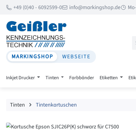
+49 (0)40 - 6092599-0
info@markingshop.de
Mo-
 Hauptinhalt springen
Zur Suche springen
Zur Hauptnavigation springen
MARKINGSHOP
WEBSEITE
Inkjet Drucker
Tinten
Farbbänder
Etiketten
Eti
Tinten
Tintenkartuschen
Bildergalerie überspringen