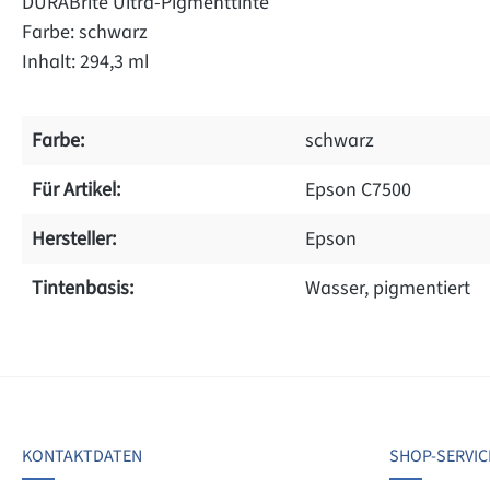
DURABrite Ultra-Pigmenttinte
Farbe: schwarz
Inhalt: 294,3 ml
Farbe:
schwarz
Für Artikel:
Epson C7500
Hersteller:
Epson
Tintenbasis:
Wasser, pigmentiert
on 0 Bewertungen
chschnittliche Bewertung von 0 von 5 Sternen
werten Sie dieses Produkt!
KONTAKTDATEN
SHOP-SERVIC
len Sie Ihre Erfahrungen mit anderen Kunden.