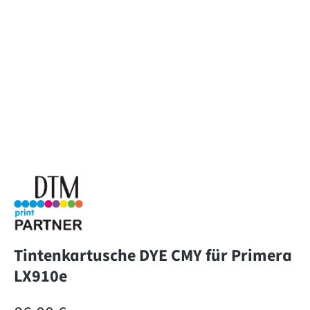
Tintenkartusche DYE CMY für Primera
LX910e
Regulärer Preis: