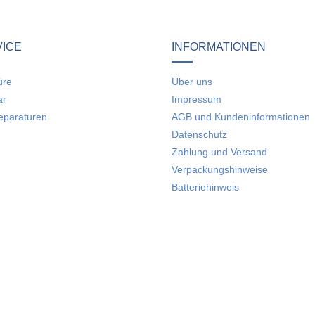
Keine Bewertungen gefunden. Teilen Sie Ihre Erfahru
VICE
INFORMATIONEN
üre
Über uns
ar
Impressum
eparaturen
AGB und Kundeninformationen
Datenschutz
Zahlung und Versand
Verpackungshinweise
Batteriehinweis