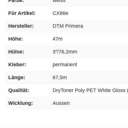
Farbe:
weiss
Für Artikel:
CX86e
Hersteller:
DTM Primera
Höhe:
47m
Hülse:
3"/76,2mm
Kleber:
permanent
Länge:
67,5m
Qualität:
DryToner Poly PET White Gloss
Wicklung:
Aussen
on 0 Bewertungen