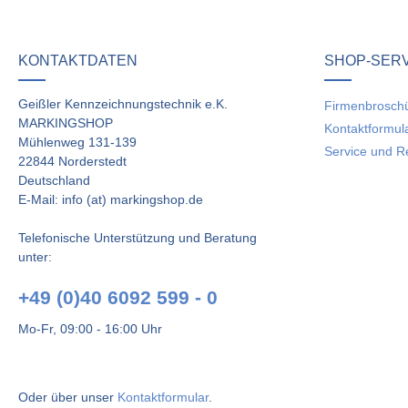
werten Sie dieses Produkt!
chschnittliche Bewertung von 0 von 5 Sternen
KONTAKTDATEN
SHOP-SER
len Sie Ihre Erfahrungen mit anderen Kunden.
Geißler Kennzeichnungstechnik e.K.
Firmenbrosch
MARKINGSHOP
Kontaktformul
ewertung schreiben
Mühlenweg 131-139
Service und R
22844 Norderstedt
Deutschland
E-Mail: info (at) markingshop.de
Telefonische Unterstützung und Beratung
unter:
+49 (0)40 6092 599 - 0
Mo-Fr, 09:00 - 16:00 Uhr
Oder über unser
Kontaktformular
.