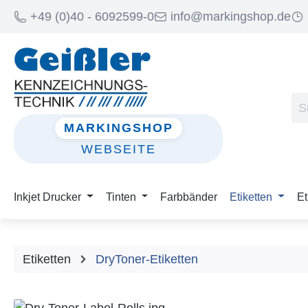
+49 (0)40 - 6092599-0
info@markingshop.de
m Hauptinhalt springen
Zur Suche springen
Zur Hauptnavigation springen
MARKINGSHOP
WEBSEITE
Inkjet Drucker
Tinten
Farbbänder
Etiketten
Et
Etiketten
DryToner-Etiketten
Bildergalerie überspringen