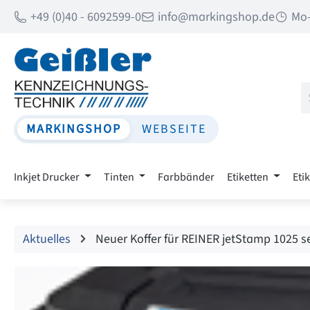
+49 (0)40 - 6092599-0
info@markingshop.de
Mo-
 Hauptinhalt springen
Zur Suche springen
Zur Hauptnavigation springen
MARKINGSHOP
WEBSEITE
Inkjet Drucker
Tinten
Farbbänder
Etiketten
Eti
Aktuelles
Neuer Koffer für REINER jetStamp 1025 