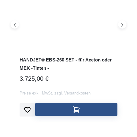
HANDJET® EBS-260 SET - für Aceton oder
MEK -Tinten -
REGULÄRER PREIS:
3.725,00 €
Preise exkl. MwSt. zzgl. Versandkosten