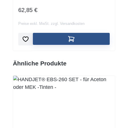
REGULÄRER PREIS:
62,85 €
Preise exkl. MwSt. zzgl. Versandkosten
Produktgalerie überspringen
Ähnliche Produkte