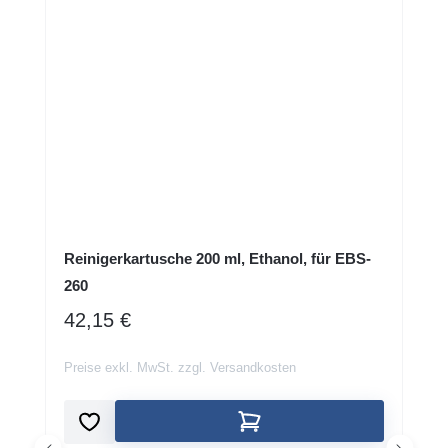
Reinigerkartusche 200 ml, Ethanol, für EBS-
260
REGULÄRER PREIS:
42,15 €
Preise exkl. MwSt. zzgl. Versandkosten