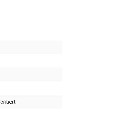
entiert
Bewertungen nur in der aktuellen Sprache anzeigen.