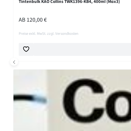
Tintenbulk KAO Collins TWK1396-KB4, 400ml (Max3)
REGULÄRER PREIS:
AB
120,00 €
Preise exkl. MwSt. zzgl. Versandkosten