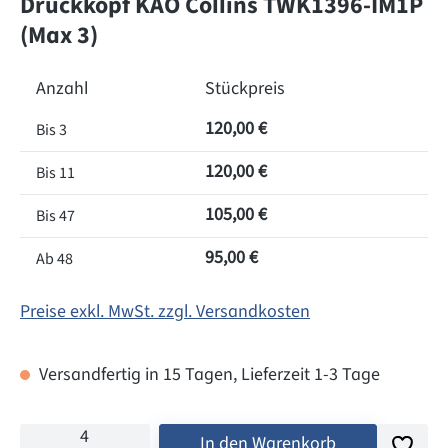
Druckkopf KAO Collins TWK1396-IM1P
(Max 3)
Anzahl
Stückpreis
120,00 €
Bis
3
120,00 €
Bis
11
105,00 €
Bis
47
95,00 €
Ab
48
Preise exkl. MwSt. zzgl. Versandkosten
Versandfertig in 15 Tagen, Lieferzeit 1-3 Tage
In den Warenkorb