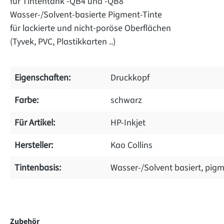
für Tintentank -QB4 und -QB8
Wasser-/Solvent-basierte Pigment-Tinte
für lackierte und nicht-poröse Oberflächen
(Tyvek, PVC, Plastikkarten ..)
Eigenschaften:
Druckkopf
Farbe:
schwarz
Für Artikel:
HP-Inkjet
Hersteller:
Kao Collins
Tintenbasis:
Wasser-/Solvent basiert, pigm
on 0 Bewertungen
Zubehör