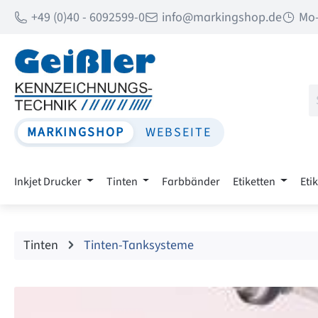
+49 (0)40 - 6092599-0
info@markingshop.de
Mo-
 Hauptinhalt springen
Zur Suche springen
Zur Hauptnavigation springen
MARKINGSHOP
WEBSEITE
Inkjet Drucker
Tinten
Farbbänder
Etiketten
Eti
Tinten
Tinten-Tanksysteme
Bildergalerie überspringen