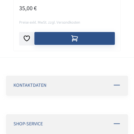
REGULÄRER PREIS:
35,00 €
Preise exkl. MwSt. zzgl. Versandkosten
KONTAKTDATEN
SHOP-SERVICE