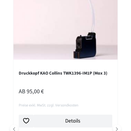
Druckkopf KAO Collins TWK1396-IM1P (Max 3)
REGULÄRER PREIS:
AB
95,00 €
Preise exkl. MwSt. zzgl. Versandkosten
Details