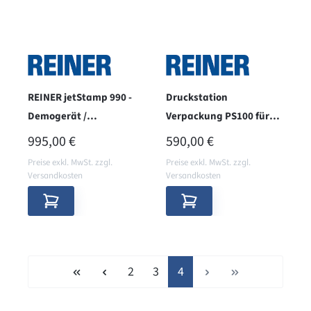
REINER jetStamp 990 -
Druckstation
Demogerät /
Verpackung PS100 für
Gebrauchtgerät
REINER jetStamp 990,
REGULÄRER PREIS:
REGULÄRER PREIS:
995,00 €
590,00 €
1025
Preise exkl. MwSt. zzgl.
Preise exkl. MwSt. zzgl.
Versandkosten
Versandkosten
Seite
Seite
Seite
2
3
4