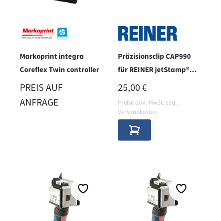
Markoprint integra
Präzisionsclip CAP990
Coreflex Twin controller
für REINER jetStamp®
990
REGULÄRER PREIS:
PREIS AUF
25,00 €
ANFRAGE
Preise exkl. MwSt. zzgl.
Versandkosten