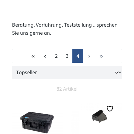
Beratung, Vorführung, Teststellung .. sprechen
Sie uns gerne an.
Seite
Seite
Seite
2
3
4
82 Artikel