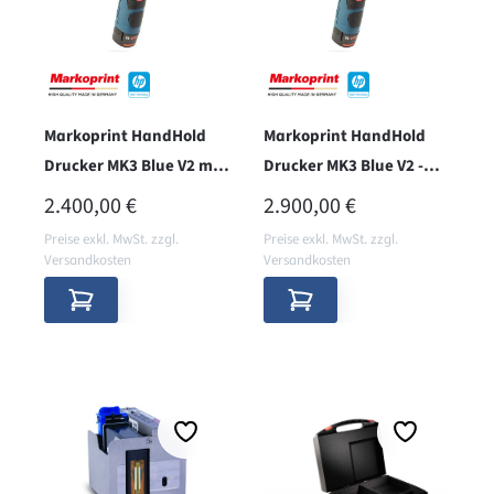
Markoprint HandHold
Markoprint HandHold
Drucker MK3 Blue V2 mit
Drucker MK3 Blue V2 -
Koffer
WiFi - mit Koffer
REGULÄRER PREIS:
REGULÄRER PREIS:
2.400,00 €
2.900,00 €
Preise exkl. MwSt. zzgl.
Preise exkl. MwSt. zzgl.
Versandkosten
Versandkosten