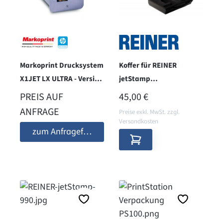
Markoprint Drucksystem
Koffer für REINER
X1JET LX ULTRA - Version
jetStamp
Print
940/970/990/1025
REGULÄRER PREIS:
PREIS AUF
45,00 €
ANFRAGE
Preise exkl. MwSt. zzgl.
Versandkosten
zum Anfrageformular