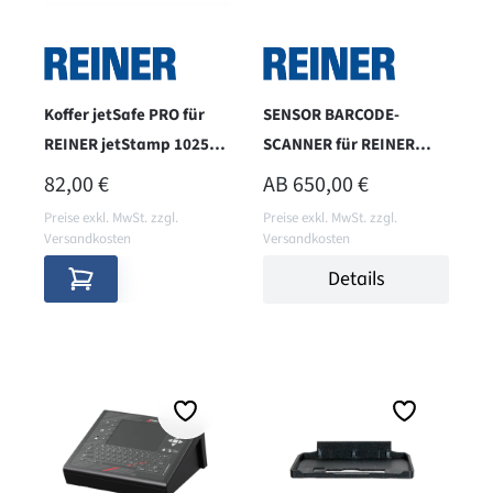
Koffer jetSafe PRO für
SENSOR BARCODE-
REINER jetStamp 1025
SCANNER für REINER
sense oder Modelle mit
jetStamp 1025 Sense
REGULÄRER PREIS:
REGULÄRER PREIS:
82,00 €
AB
650,00 €
Zubehör
(Modellversion 2025)
Preise exkl. MwSt. zzgl.
Preise exkl. MwSt. zzgl.
Versandkosten
Versandkosten
Details