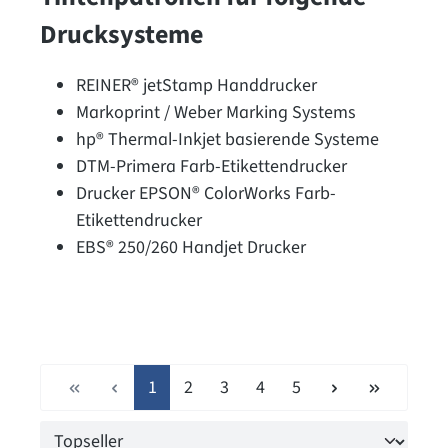
Drucksysteme
REINER® jetStamp Handdrucker
Markoprint / Weber Marking Systems
hp® Thermal-Inkjet basierende Systeme
DTM-Primera Farb-Etikettendrucker
Drucker EPSON® ColorWorks Farb-
Etikettendrucker
EBS® 250/260 Handjet Drucker
Seite
Seite
Seite
Seite
Seite
1
2
3
4
5