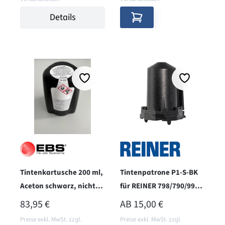
Details
Tintenkartusche 200 ml,
Tintenpatrone P1-S-BK
Aceton schwarz, nicht
für REINER 798/790/990 -
pigmentiert
schwarz
REGULÄRER PREIS:
REGULÄRER PREIS:
83,95 €
AB
15,00 €
Preise exkl. MwSt. zzgl.
Preise exkl. MwSt. zzgl.