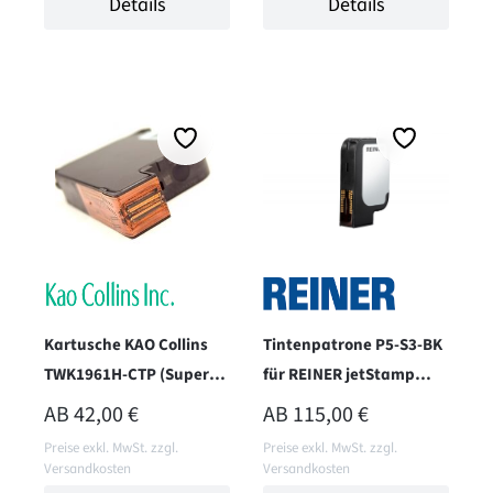
Details
Details
Kartusche KAO Collins
Tintenpatrone P5-S3-BK
TWK1961H-CTP (Super
für REINER jetStamp
Fast Black)
1025 - wasserbasiert -
REGULÄRER PREIS:
REGULÄRER PREIS:
AB
42,00 €
AB
115,00 €
schwarz
Preise exkl. MwSt. zzgl.
Preise exkl. MwSt. zzgl.
Versandkosten
Versandkosten