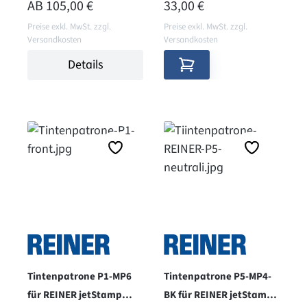
REGULÄRER PREIS:
REGULÄRER PREIS:
AB
105,00 €
33,00 €
Preise exkl. MwSt. zzgl.
Preise exkl. MwSt. zzgl.
Versandkosten
Versandkosten
Details
Tintenpatrone P1-MP6
Tintenpatrone P5-MP4-
für REINER jetStamp
BK für REINER jetStamp