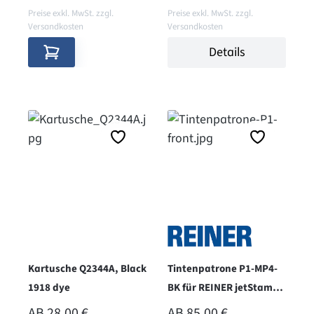
Preise exkl. MwSt. zzgl.
Preise exkl. MwSt. zzgl.
Versandkosten
Versandkosten
Details
Kartusche Q2344A, Black
Tintenpatrone P1-MP4-
1918 dye
BK für REINER jetStamp
790MP und 990 - schwarz
REGULÄRER PREIS:
REGULÄRER PREIS:
AB
28,00 €
AB
85,00 €