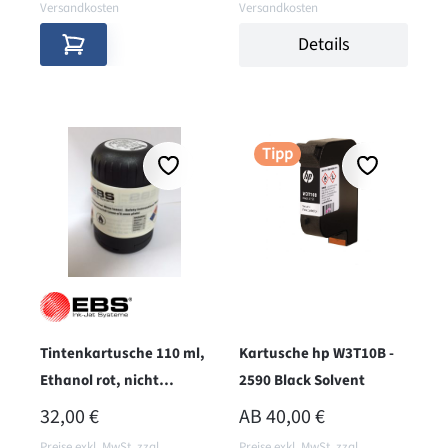
Versandkosten
Versandkosten
Details
Tipp
Tintenkartusche 110 ml,
Kartusche hp W3T10B -
Ethanol rot, nicht
2590 Black Solvent
pigmentiert
REGULÄRER PREIS:
32,00 €
AB
40,00 €
Preise exkl. MwSt. zzgl.
Preise exkl. MwSt. zzgl.