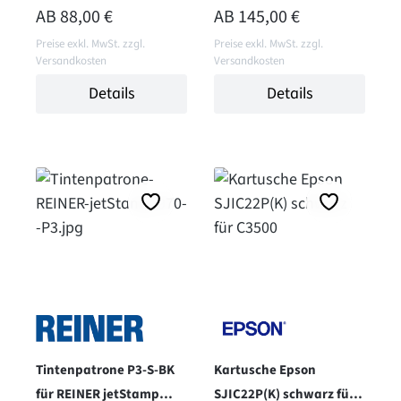
790MP und 990 - gelb
1025 - solvent - schwarz
REGULÄRER PREIS:
REGULÄRER PREIS:
AB
88,00 €
AB
145,00 €
Preise exkl. MwSt. zzgl.
Preise exkl. MwSt. zzgl.
Versandkosten
Versandkosten
Details
Details
Tintenpatrone P3-S-BK
Kartusche Epson
für REINER jetStamp
SJIC22P(K) schwarz für