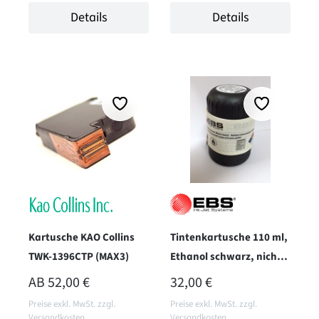
Details
Details
Kartusche KAO Collins
Tintenkartusche 110 ml,
TWK-1396CTP (MAX3)
Ethanol schwarz, nicht
pigmentiert
REGULÄRER PREIS:
REGULÄRER PREIS:
AB
52,00 €
32,00 €
Preise exkl. MwSt. zzgl.
Preise exkl. MwSt. zzgl.
Versandkosten
Versandkosten