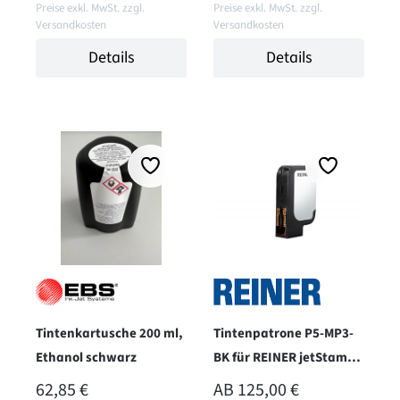
Preise exkl. MwSt. zzgl.
Preise exkl. MwSt. zzgl.
Versandkosten
Versandkosten
Details
Details
Tintenkartusche 200 ml,
Tintenpatrone P5-MP3-
Ethanol schwarz
BK für REINER jetStamp
1025 - solvent - schwarz
REGULÄRER PREIS:
REGULÄRER PREIS:
62,85 €
AB
125,00 €