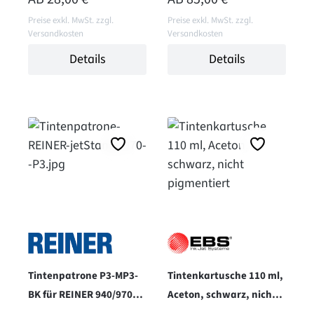
Preise exkl. MwSt. zzgl.
Preise exkl. MwSt. zzgl.
Versandkosten
Versandkosten
Details
Details
Tintenpatrone P3-MP3-
Tintenkartusche 110 ml,
BK für REINER 940/970MP
Aceton, schwarz, nicht
- schwarz
pigmentiert