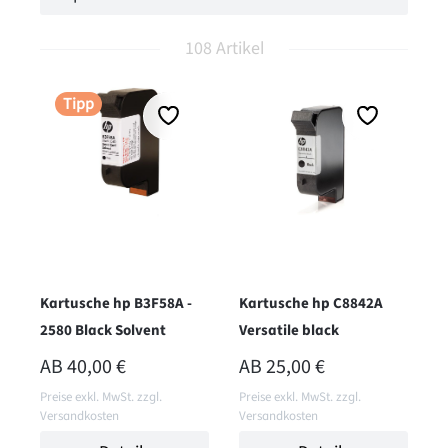
108 Artikel
Tipp
Kartusche hp B3F58A -
Kartusche hp C8842A
2580 Black Solvent
Versatile black
REGULÄRER PREIS:
REGULÄRER PREIS:
AB
40,00 €
AB
25,00 €
Preise exkl. MwSt. zzgl.
Preise exkl. MwSt. zzgl.
Versandkosten
Versandkosten