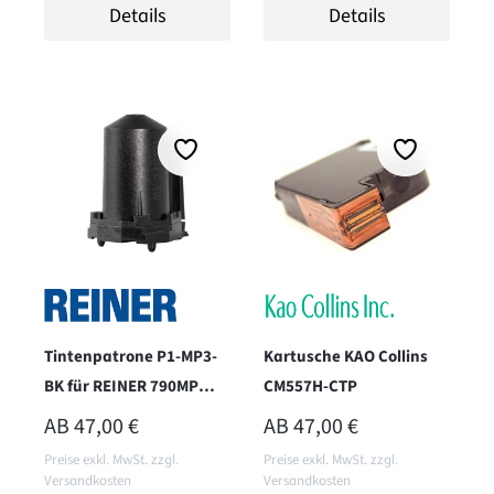
Details
Details
Tintenpatrone P1-MP3-
Kartusche KAO Collins
BK für REINER 790MP
CM557H-CTP
und 990 - schwarz
REGULÄRER PREIS:
REGULÄRER PREIS:
AB
47,00 €
AB
47,00 €
Preise exkl. MwSt. zzgl.
Preise exkl. MwSt. zzgl.
Versandkosten
Versandkosten