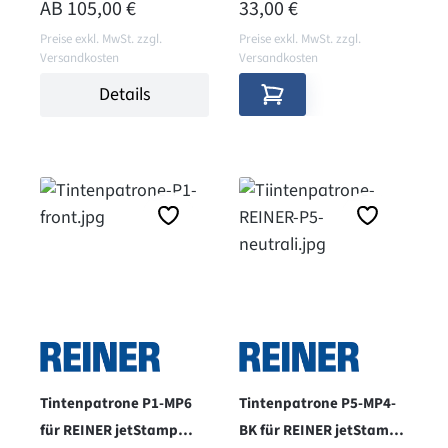
REGULÄRER PREIS:
REGULÄRER PREIS:
AB
105,00 €
33,00 €
Preise exkl. MwSt. zzgl.
Preise exkl. MwSt. zzgl.
Versandkosten
Versandkosten
Details
Tintenpatrone P1-MP6
Tintenpatrone P5-MP4-
für REINER jetStamp
BK für REINER jetStamp