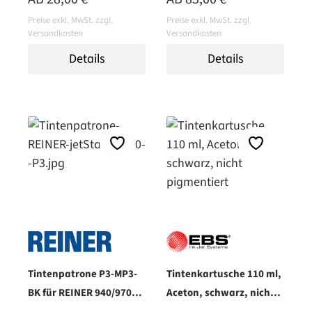
Preise exkl. MwSt. zzgl.
Preise exkl. MwSt. zzgl.
Versandkosten
Versandkosten
Details
Details
Tintenpatrone P3-MP3-
Tintenkartusche 110 ml,
BK für REINER 940/970MP
Aceton, schwarz, nicht
- schwarz
pigmentiert