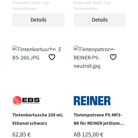
Preise exkl. MwSt. zzgl.
Preise exkl. MwSt. zzgl.
Versandkosten
Versandkosten
Details
Details
Tintenkartusche 200 ml,
Tintenpatrone P5-MP3-
Ethanol schwarz
BK für REINER jetStamp
1025 - solvent - schwarz
REGULÄRER PREIS:
REGULÄRER PREIS:
62,85 €
AB
125,00 €