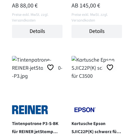
790MP und 990 - gelb
1025 - solvent - schwarz
REGULÄRER PREIS:
REGULÄRER PREIS:
AB
88,00 €
AB
145,00 €
Preise exkl. MwSt. zzgl.
Preise exkl. MwSt. zzgl.
Versandkosten
Versandkosten
Details
Details
Tintenpatrone P3-S-BK
Kartusche Epson
für REINER jetStamp
SJIC22P(K) schwarz für