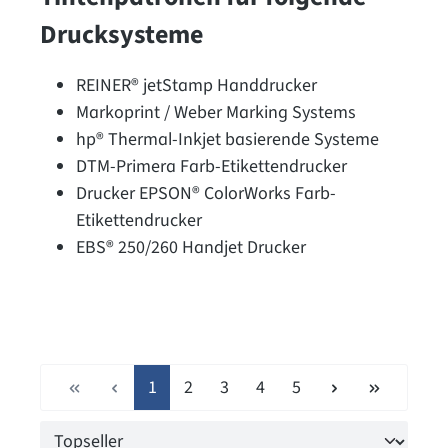
Drucksysteme
REINER® jetStamp Handdrucker
Markoprint / Weber Marking Systems
hp® Thermal-Inkjet basierende Systeme
DTM-Primera Farb-Etikettendrucker
Drucker EPSON® ColorWorks Farb-
Etikettendrucker
EBS® 250/260 Handjet Drucker
Seite
Seite
Seite
Seite
Seite
1
2
3
4
5