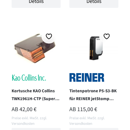
Details
Details
Kartusche KAO Collins
Tintenpatrone P5-S3-BK
TWK1961H-CTP (Super
für REINER jetStamp
Fast Black)
1025 - wasserbasiert -
REGULÄRER PREIS:
REGULÄRER PREIS:
AB
42,00 €
AB
115,00 €
schwarz
Preise exkl. MwSt. zzgl.
Preise exkl. MwSt. zzgl.
Versandkosten
Versandkosten