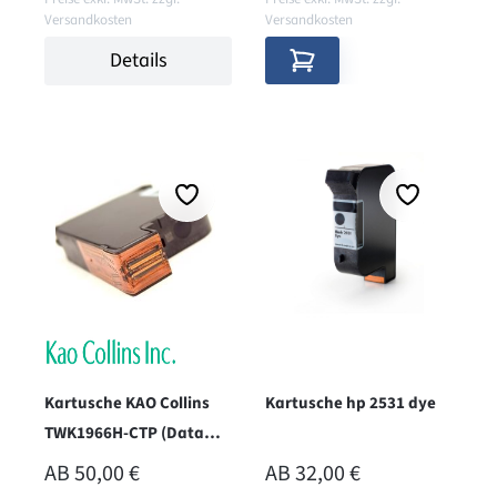
Versandkosten
Versandkosten
Details
Kartusche KAO Collins
Kartusche hp 2531 dye
TWK1966H-CTP (Data
Black)
REGULÄRER PREIS:
REGULÄRER PREIS:
AB
50,00 €
AB
32,00 €