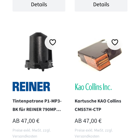
Details
Details
Tintenpatrone P1-MP3-
Kartusche KAO Collins
BK für REINER 790MP
CM557H-CTP
und 990 - schwarz
REGULÄRER PREIS:
REGULÄRER PREIS:
AB
47,00 €
AB
47,00 €
Preise exkl. MwSt. zzgl.
Preise exkl. MwSt. zzgl.
Versandkosten
Versandkosten