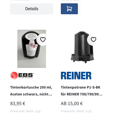
Details
Tintenkartusche 200 ml,
Tintenpatrone P1-S-BK
Aceton schwarz, nicht
für REINER 798/790/990 -
pigmentiert
schwarz
REGULÄRER PREIS:
REGULÄRER PREIS:
83,95 €
AB
15,00 €
Preise exkl. MwSt. zzgl.
Preise exkl. MwSt. zzgl.