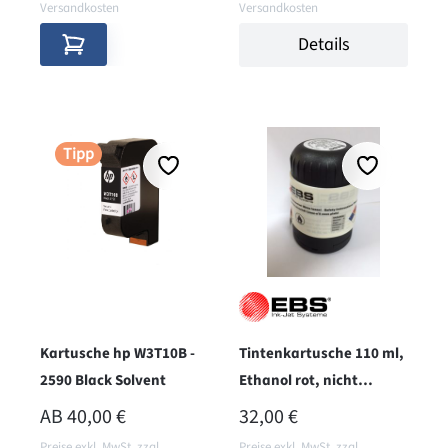
Versandkosten
Versandkosten
Details
Tipp
Kartusche hp W3T10B -
Tintenkartusche 110 ml,
2590 Black Solvent
Ethanol rot, nicht
pigmentiert
REGULÄRER PREIS:
AB
40,00 €
32,00 €
Preise exkl. MwSt. zzgl.
Preise exkl. MwSt. zzgl.