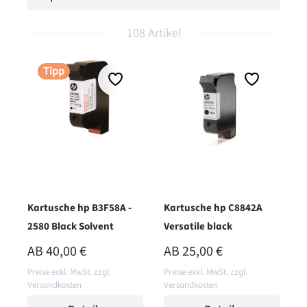
108 Artikel
Tipp
Kartusche hp B3F58A -
Kartusche hp C8842A
2580 Black Solvent
Versatile black
REGULÄRER PREIS:
REGULÄRER PREIS:
AB
40,00 €
AB
25,00 €
Preise exkl. MwSt. zzgl.
Preise exkl. MwSt. zzgl.
Versandkosten
Versandkosten