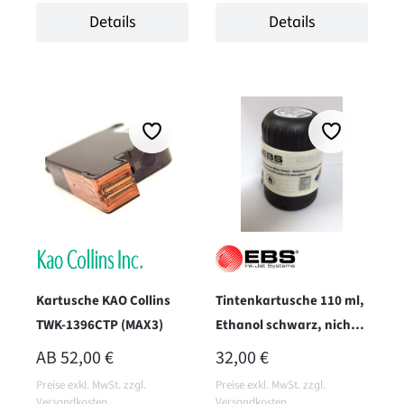
Details
Details
Kartusche KAO Collins
Tintenkartusche 110 ml,
TWK-1396CTP (MAX3)
Ethanol schwarz, nicht
pigmentiert
REGULÄRER PREIS:
REGULÄRER PREIS:
AB
52,00 €
32,00 €
Preise exkl. MwSt. zzgl.
Preise exkl. MwSt. zzgl.
Versandkosten
Versandkosten