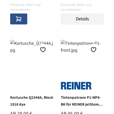
Preise exkl. MwSt. zzgl.
Preise exkl. MwSt. zzgl.
Versandkosten
Versandkosten
Details
Kartusche Q2344A, Black
Tintenpatrone P1-MP4-
1918 dye
BK für REINER jetStamp
790MP und 990 - schwarz
REGULÄRER PREIS:
REGULÄRER PREIS:
AB
28,00 €
AB
85,00 €