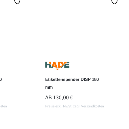
In den Warenkorb
0
Etikettenspender DISP 180
mm
REGULÄRER PREIS:
AB
130,00 €
osten
Preise exkl. MwSt. zzgl. Versandkosten