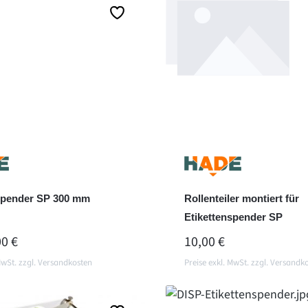
Details
Details
spender SP 300 mm
Rollenteiler montiert für
Etikettenspender SP
ER PREIS:
REGULÄRER PREIS:
00 €
10,00 €
MwSt. zzgl. Versandkosten
Preise exkl. MwSt. zzgl. Versandk