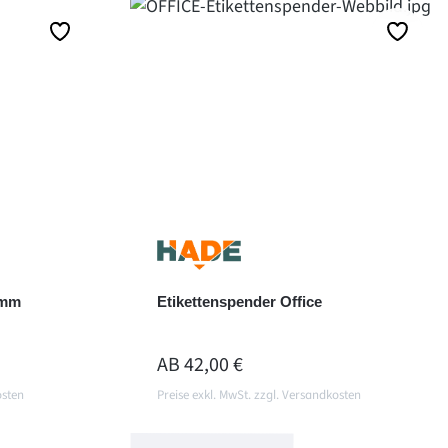
Details
 mm
Etikettenspender Office
REGULÄRER PREIS:
AB
42,00 €
osten
Preise exkl. MwSt. zzgl. Versandkosten