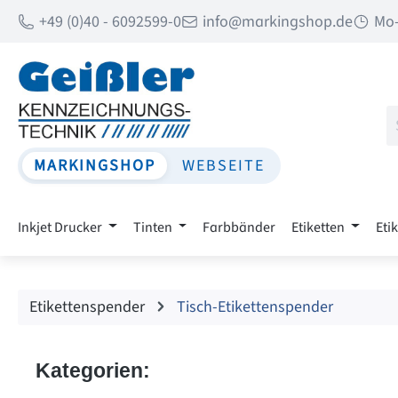
+49 (0)40 - 6092599-0
info@markingshop.de
Mo-
 Hauptinhalt springen
Zur Suche springen
Zur Hauptnavigation springen
MARKINGSHOP
WEBSEITE
Inkjet Drucker
Tinten
Farbbänder
Etiketten
Eti
Etikettenspender
Tisch-Etikettenspender
Kategorien: