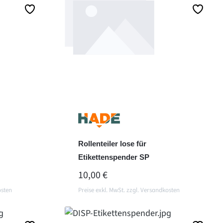
Details
Rollenteiler lose für
Etikettenspender SP
REGULÄRER PREIS:
10,00 €
osten
Preise exkl. MwSt. zzgl. Versandkosten