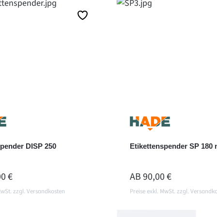
Details
Details
spender DISP 250
Etikettenspender SP 180
ER PREIS:
REGULÄRER PREIS:
00 €
AB
90,00 €
MwSt. zzgl. Versandkosten
Preise exkl. MwSt. zzgl. Versandk