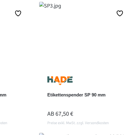
 mm
Etikettenspender SP 90 mm
REGULÄRER PREIS:
AB
67,50 €
osten
Preise exkl. MwSt. zzgl. Versandkosten