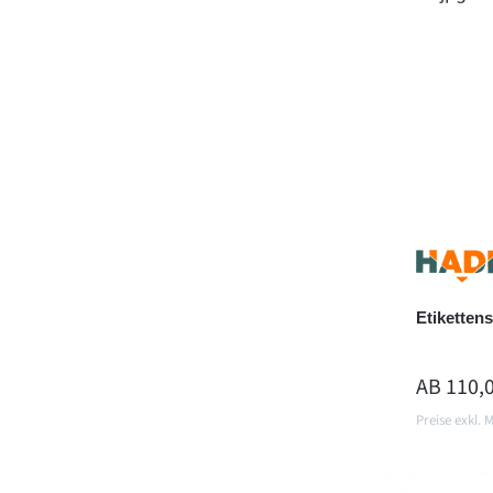
Etiketten
REGULÄR
AB
110,
Preise exkl. 