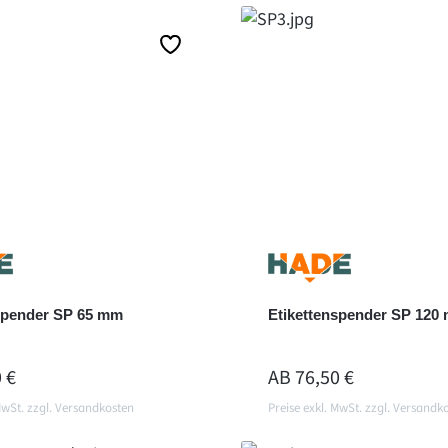
spender SP 65 mm
Etikettenspender SP 120
ER PREIS:
REGULÄRER PREIS:
 €
AB
76,50 €
MwSt. zzgl. Versandkosten
Preise exkl. MwSt. zzgl. Versandk