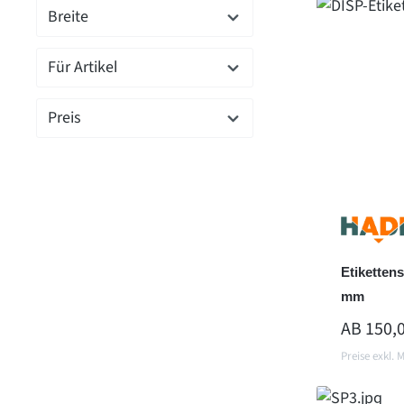
Breite
Für Artikel
Preis
Etiketten
mm
REGULÄR
AB
150,
Preise exkl. 