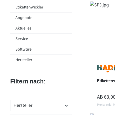
Etikettenwickler
Angebote
Aktuelles
Service
Software
Hersteller
Filtern nach:
Etiketten
REGULÄR
AB
63,00
Hersteller
Preise exkl. 