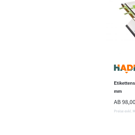
Etiketten
mm
REGULÄR
AB
98,00
Preise exkl. 