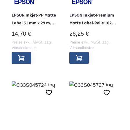
EPSON Inkjet-PP Matte
EPSON Inkjet-Premium
Label 51 mm x 29 m,
Matte Label-Rolle 102
endlos - Hülse 38 -
mm x 76 mm - Hülse 76 -
REGULÄRER PREIS:
REGULÄRER PREIS:
14,70 €
26,25 €
Preise exkl. MwSt. zzgl.
Preise exkl. MwSt. zzgl.
Versandkosten
Versandkosten