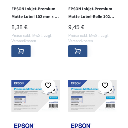
EPSON Inkjet-Premium
EPSON Inkjet-Premium
Matte Label 102 mm x 35
Matte Label-Rolle 102
m, endlos - Hülse 38 -
mm x 152 mm - Hülse 38 -
REGULÄRER PREIS:
REGULÄRER PREIS:
8,38 €
9,45 €
Preise exkl. MwSt. zzgl.
Preise exkl. MwSt. zzgl.
Versandkosten
Versandkosten