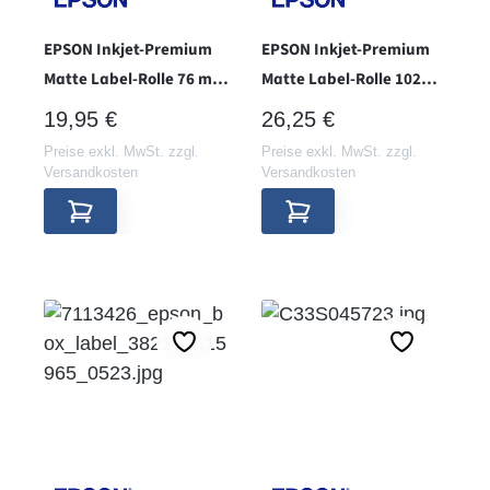
EPSON Inkjet-Premium
EPSON Inkjet-Premium
Matte Label-Rolle 76 mm
Matte Label-Rolle 102
x 51 mm - Hülse 76 -
mm x 51 mm - Hülse 76 -
REGULÄRER PREIS:
REGULÄRER PREIS:
19,95 €
26,25 €
Preise exkl. MwSt. zzgl.
Preise exkl. MwSt. zzgl.
Versandkosten
Versandkosten