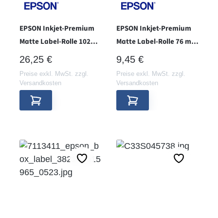
EPSON Inkjet-Premium
EPSON Inkjet-Premium
Matte Label-Rolle 102
Matte Label-Rolle 76 mm
mm x 152 mm - Hülse 76 -
x 51 mm - Hülse 38 -
REGULÄRER PREIS:
REGULÄRER PREIS:
26,25 €
9,45 €
Preise exkl. MwSt. zzgl.
Preise exkl. MwSt. zzgl.
Versandkosten
Versandkosten