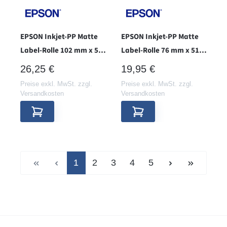
EPSON Inkjet-PP Matte
EPSON Inkjet-PP Matte
Label-Rolle 102 mm x 51
Label-Rolle 76 mm x 51
mm - Hülse 38 -
mm - Hülse 38 -
REGULÄRER PREIS:
REGULÄRER PREIS:
26,25 €
19,95 €
Preise exkl. MwSt. zzgl.
Preise exkl. MwSt. zzgl.
Versandkosten
Versandkosten
Seite
Seite
Seite
Seite
Seite
1
2
3
4
5