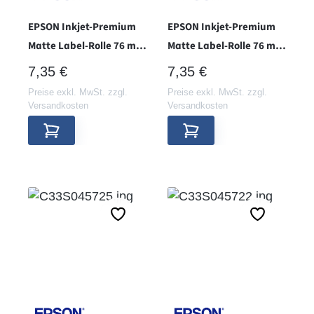
EPSON Inkjet-Premium
EPSON Inkjet-Premium
Matte Label-Rolle 76 mm
Matte Label-Rolle 76 mm
x 51 mm - Hülse 38 -
x 127 mm - Hülse 38 -
REGULÄRER PREIS:
REGULÄRER PREIS:
7,35 €
7,35 €
Preise exkl. MwSt. zzgl.
Preise exkl. MwSt. zzgl.
Versandkosten
Versandkosten