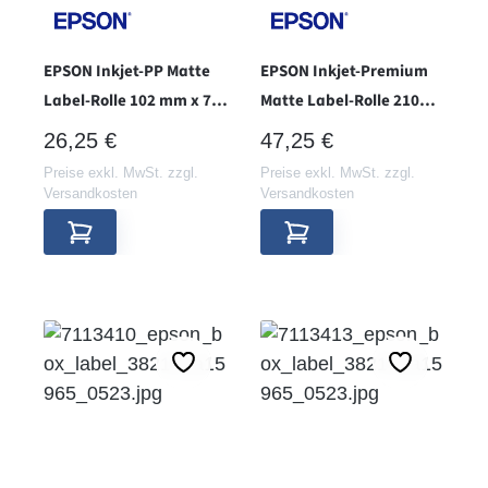
EPSON Inkjet-PP Matte
EPSON Inkjet-Premium
Label-Rolle 102 mm x 76
Matte Label-Rolle 210
mm - Hülse 38 -
mm x 297 mm - Hülse 76 -
REGULÄRER PREIS:
REGULÄRER PREIS:
26,25 €
47,25 €
Preise exkl. MwSt. zzgl.
Preise exkl. MwSt. zzgl.
Versandkosten
Versandkosten