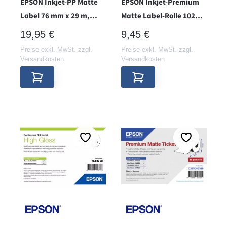
EPSON Inkjet-PP Matte
EPSON Inkjet-Premium
Label 76 mm x 29 m,
Matte Label-Rolle 102
endlos - Hülse 38 -
mm x 76 mm - Hülse 38 -
REGULÄRER PREIS:
REGULÄRER PREIS:
19,95 €
9,45 €
Preise exkl. MwSt. zzgl.
Preise exkl. MwSt. zzgl.
Versandkosten
Versandkosten