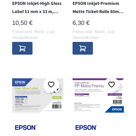
EPSON Inkjet-High Gloss
EPSON Inkjet-Premium
Label 51 mm x 33 m,
Matte Ticket-Rolle 80mm
endlos
x 50m - Hülse 38 -
REGULÄRER PREIS:
REGULÄRER PREIS:
10,50 €
6,30 €
Preise exkl. MwSt. zzgl.
Preise exkl. MwSt. zzgl.
Versandkosten
Versandkosten