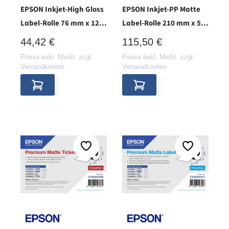
EPSON Inkjet-High Gloss
EPSON Inkjet-PP Matte
Label-Rolle 76 mm x 127
Label-Rolle 210 mm x 55
mm - Hülse 76 -
m - endlos - Hülse 76 -
REGULÄRER PREIS:
REGULÄRER PREIS:
44,42 €
115,50 €
Preise exkl. MwSt. zzgl.
Preise exkl. MwSt. zzgl.
Versandkosten
Versandkosten