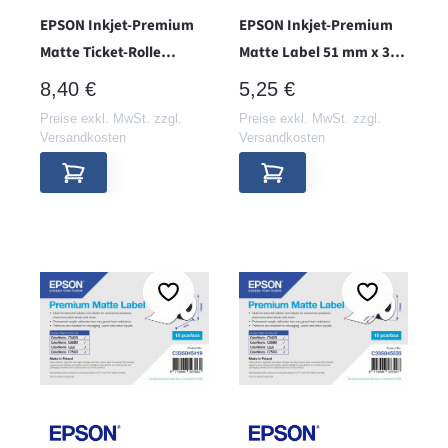
EPSON Inkjet-Premium
EPSON Inkjet-Premium
Matte Ticket-Rolle
Matte Label 51 mm x 35
102mm x 50m - Hülse 38 -
m, endlos - Hülse 38 -
REGULÄRER PREIS:
REGULÄRER PREIS:
8,40 €
5,25 €
Preise exkl. MwSt. zzgl.
Preise exkl. MwSt. zzgl.
Versandkosten
Versandkosten