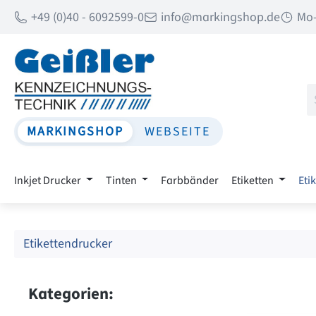
+49 (0)40 - 6092599-0
info@markingshop.de
Mo-
 Hauptinhalt springen
Zur Suche springen
Zur Hauptnavigation springen
MARKINGSHOP
WEBSEITE
Inkjet Drucker
Tinten
Farbbänder
Etiketten
Eti
Etikettendrucker
Kategorien: