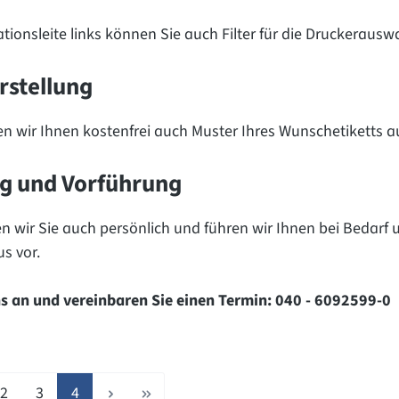
ationsleite links können Sie auch Filter für die Druckerausw
rstellung
n wir Ihnen kostenfrei auch Muster Ihres Wunschetiketts a
g und Vorführung
n wir Sie auch persönlich und führen wir Ihnen bei Bedarf
s vor.
ns an und vereinbaren Sie einen Termin: 040 - 6092599-0
Seite
Seite
Seite
2
3
4