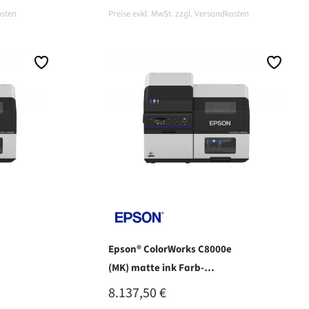
osten
Preise exkl. MwSt. zzgl. Versandkosten
In den Warenkorb
Epson® ColorWorks C8000e
(MK) matte ink Farb-
Etikettendrucker
REGULÄRER PREIS:
8.137,50 €