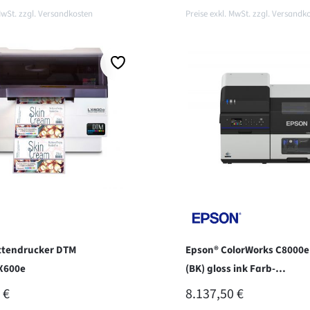
MwSt. zzgl. Versandkosten
Preise exkl. MwSt. zzgl. Versandk
en Warenkorb
In den Warenkorb
ttendrucker DTM
Epson® ColorWorks C8000e
X600e
(BK) gloss ink Farb-
Etikettendrucker
ER PREIS:
REGULÄRER PREIS:
 €
8.137,50 €