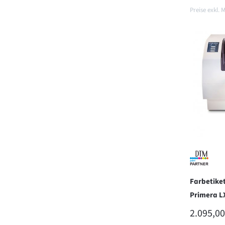
Preise exkl. 
In d
Farbetike
Primera L
REGULÄR
2.095,00