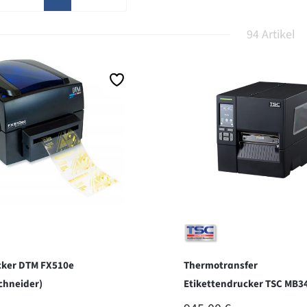
94 Artikel
cker DTM FX510e
Thermotransfer
chneider)
Etikettendrucker TSC MB3