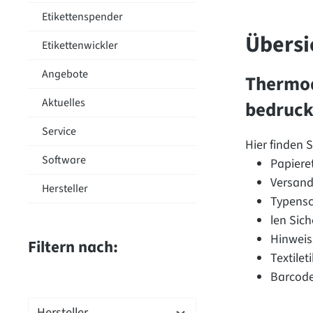
Etikettenspender
Übersi
Etikettenwickler
Angebote
Thermod
Aktuelles
bedruck
Service
Hier finden 
Software
Papiere
Versand
Hersteller
Typensch
len Sic
Hinweis
Filtern nach:
Textile
Barcode
Hersteller