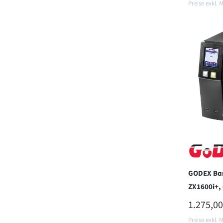
Preise exkl. 
In d
GODEX Bar
ZX1600i+, 
REGULÄR
1.275,00
Preise exkl. 