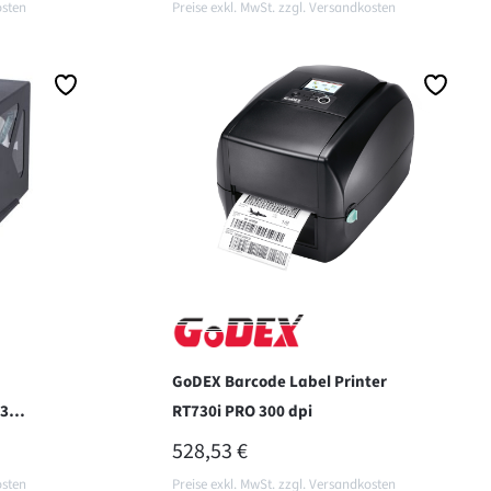
osten
Preise exkl. MwSt. zzgl. Versandkosten
In den Warenkorb
GoDEX Barcode Label Printer
 300
RT730i PRO 300 dpi
REGULÄRER PREIS:
528,53 €
osten
Preise exkl. MwSt. zzgl. Versandkosten