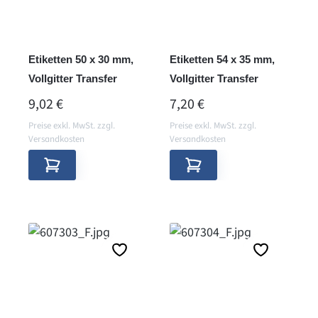
Etiketten 50 x 30 mm,
Etiketten 54 x 35 mm,
Vollgitter Transfer
Vollgitter Transfer
REGULÄRER PREIS:
REGULÄRER PREIS:
9,02 €
7,20 €
Preise exkl. MwSt. zzgl.
Preise exkl. MwSt. zzgl.
Versandkosten
Versandkosten