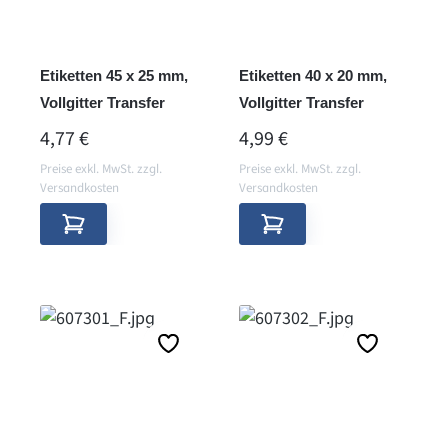
Etiketten 45 x 25 mm,
Etiketten 40 x 20 mm,
Vollgitter Transfer
Vollgitter Transfer
REGULÄRER PREIS:
REGULÄRER PREIS:
4,77 €
4,99 €
Preise exkl. MwSt. zzgl.
Preise exkl. MwSt. zzgl.
Versandkosten
Versandkosten