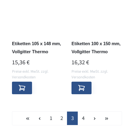
Etiketten 105 x 148 mm,
Etiketten 100 x 150 mm,
Vollgitter Thermo
Vollgitter Thermo
REGULÄRER PREIS:
REGULÄRER PREIS:
15,36 €
16,32 €
Preise exkl. MwSt. zzgl.
Preise exkl. MwSt. zzgl.
Versandkosten
Versandkosten
Seite
Seite
Seite
Seite
1
2
3
4