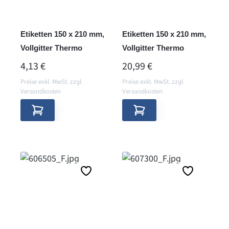
Etiketten 150 x 210 mm,
Etiketten 150 x 210 mm,
Vollgitter Thermo
Vollgitter Thermo
REGULÄRER PREIS:
REGULÄRER PREIS:
4,13 €
20,99 €
Preise exkl. MwSt. zzgl.
Preise exkl. MwSt. zzgl.
Versandkosten
Versandkosten