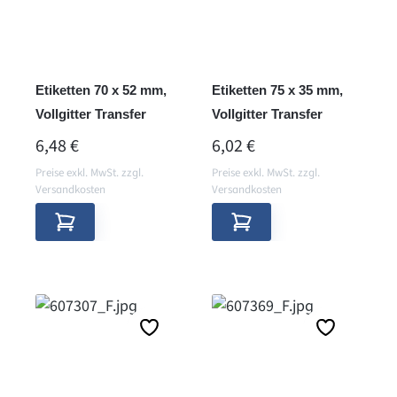
Etiketten 70 x 52 mm,
Etiketten 75 x 35 mm,
Vollgitter Transfer
Vollgitter Transfer
REGULÄRER PREIS:
REGULÄRER PREIS:
6,48 €
6,02 €
Preise exkl. MwSt. zzgl.
Preise exkl. MwSt. zzgl.
Versandkosten
Versandkosten