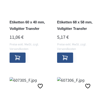
Etiketten 60 x 40 mm,
Etiketten 68 x 58 mm,
Vollgitter Transfer
Vollgitter Transfer
REGULÄRER PREIS:
REGULÄRER PREIS:
11,06 €
5,17 €
Preise exkl. MwSt. zzgl.
Preise exkl. MwSt. zzgl.
Versandkosten
Versandkosten