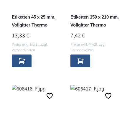
Etiketten 45 x 25 mm,
Etiketten 150 x 210 mm,
Vollgitter Thermo
Vollgitter Thermo
REGULÄRER PREIS:
REGULÄRER PREIS:
13,33 €
7,42 €
Preise exkl. MwSt. zzgl.
Preise exkl. MwSt. zzgl.
Versandkosten
Versandkosten