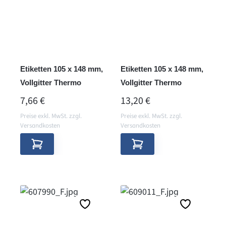
Etiketten 105 x 148 mm,
Etiketten 105 x 148 mm,
Vollgitter Thermo
Vollgitter Thermo
REGULÄRER PREIS:
REGULÄRER PREIS:
7,66 €
13,20 €
Preise exkl. MwSt. zzgl.
Preise exkl. MwSt. zzgl.
Versandkosten
Versandkosten