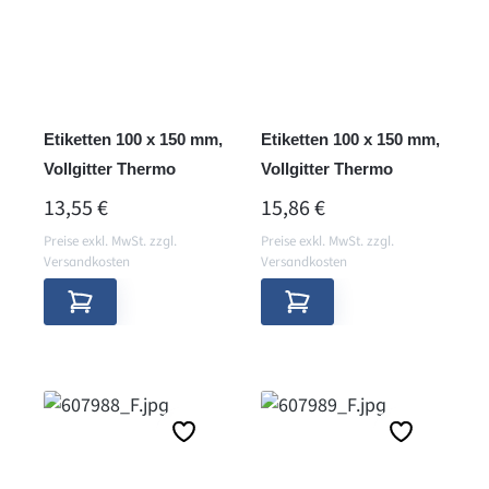
Etiketten 100 x 150 mm,
Etiketten 100 x 150 mm,
Vollgitter Thermo
Vollgitter Thermo
REGULÄRER PREIS:
REGULÄRER PREIS:
13,55 €
15,86 €
Preise exkl. MwSt. zzgl.
Preise exkl. MwSt. zzgl.
Versandkosten
Versandkosten