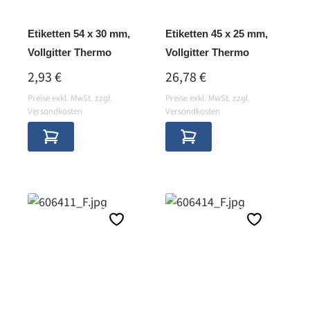
Etiketten 54 x 30 mm,
Etiketten 45 x 25 mm,
Vollgitter Thermo
Vollgitter Thermo
REGULÄRER PREIS:
REGULÄRER PREIS:
2,93 €
26,78 €
Preise exkl. MwSt. zzgl.
Preise exkl. MwSt. zzgl.
Versandkosten
Versandkosten