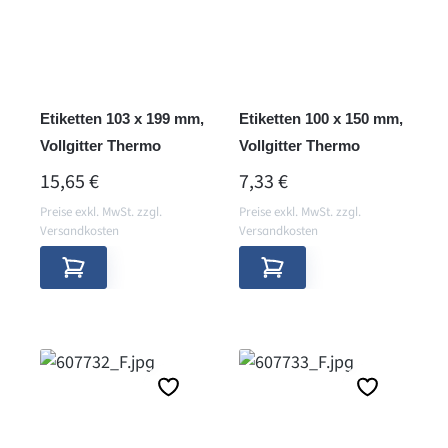
Etiketten 103 x 199 mm,
Etiketten 100 x 150 mm,
Vollgitter Thermo
Vollgitter Thermo
REGULÄRER PREIS:
REGULÄRER PREIS:
15,65 €
7,33 €
Preise exkl. MwSt. zzgl.
Preise exkl. MwSt. zzgl.
Versandkosten
Versandkosten