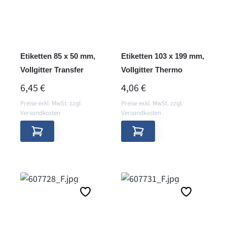
Etiketten 85 x 50 mm,
Etiketten 103 x 199 mm,
Vollgitter Transfer
Vollgitter Thermo
REGULÄRER PREIS:
REGULÄRER PREIS:
6,45 €
4,06 €
Preise exkl. MwSt. zzgl.
Preise exkl. MwSt. zzgl.
Versandkosten
Versandkosten