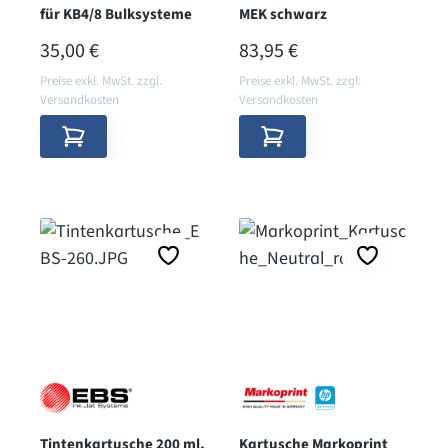
für KB4/8 Bulksysteme
MEK schwarz
REGULÄRER PREIS:
REGULÄRER PREIS:
35,00 €
83,95 €
Preise exkl. MwSt. zzgl.
Preise exkl. MwSt. zzgl.
Versandkosten
Versandkosten
Tintenkartusche 200 ml,
Kartusche Markoprint