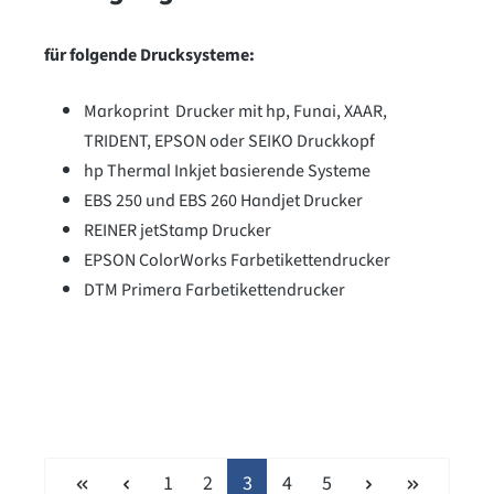
für folgende Drucksysteme:
Markoprint Drucker mit hp, Funai, XAAR,
TRIDENT, EPSON oder SEIKO Druckkopf
hp Thermal Inkjet basierende Systeme
EBS 250 und EBS 260 Handjet Drucker
REINER jetStamp Drucker
EPSON ColorWorks Farbetikettendrucker
DTM Primera Farbetikettendrucker
Seite
Seite
Seite
Seite
Seite
1
2
3
4
5