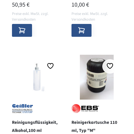
Oberflächen
250 ml
REGULÄRER PREIS:
REGULÄRER PREIS:
50,95 €
10,00 €
Preise exkl. MwSt. zzgl.
Preise exkl. MwSt. zzgl.
Versandkosten
Versandkosten
Reinigungsflüssigkeit,
Reinigerkartusche 110
Alkohol,100 ml
ml, Typ "M"