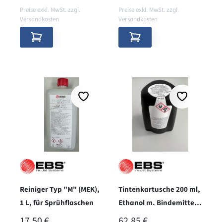
Preise exkl. MwSt. zzgl.
Preise exkl. MwSt. zzgl.
Versandkosten
Versandkosten
Reiniger Typ "M" (MEK),
Tintenkartusche 200 ml,
1 L, für Sprühflaschen
Ethanol m. Bindemittel,
schwarz
REGULÄRER PREIS:
REGULÄRER PREIS:
17,50 €
62,85 €