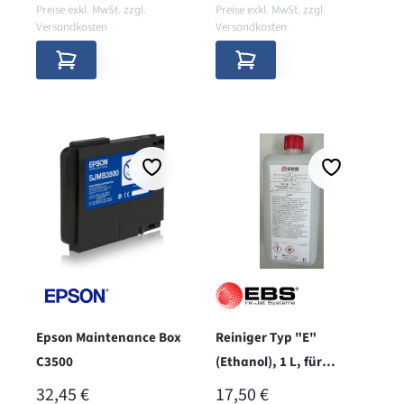
Preise exkl. MwSt. zzgl.
Preise exkl. MwSt. zzgl.
Versandkosten
Versandkosten
Epson Maintenance Box
Reiniger Typ "E"
C3500
(Ethanol), 1 L, für
Sprühflaschen
REGULÄRER PREIS:
REGULÄRER PREIS:
32,45 €
17,50 €