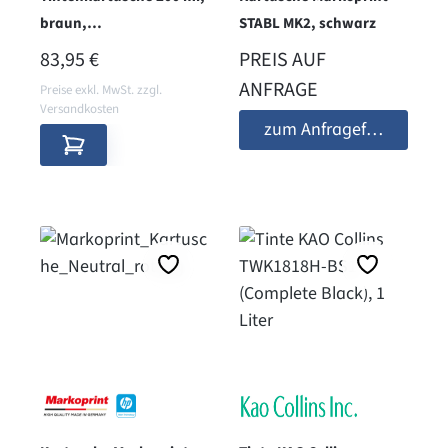
braun,
STABL MK2, schwarz
Lebensmitteltinte
REGULÄRER PREIS:
83,95 €
PREIS AUF
ANFRAGE
Preise exkl. MwSt. zzgl.
Versandkosten
zum Anfrageformular