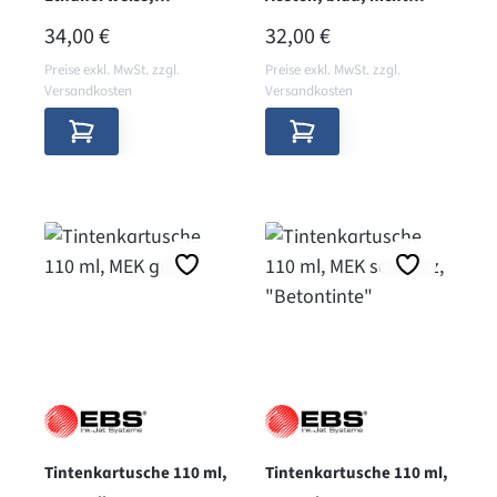
pigmentiert
pigmentiert
REGULÄRER PREIS:
REGULÄRER PREIS:
34,00 €
32,00 €
Preise exkl. MwSt. zzgl.
Preise exkl. MwSt. zzgl.
Versandkosten
Versandkosten
Tintenkartusche 110 ml,
Tintenkartusche 110 ml,