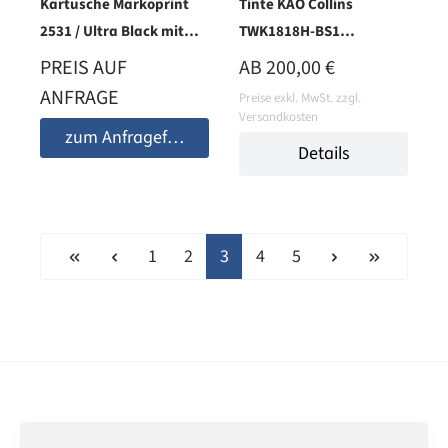
Kartusche Markoprint
Tinte KAO Collins
2531 / Ultra Black mit
TWK1818H-BS1
Smart Card
(Complete Black), 1 Liter
REGULÄRER PREIS:
PREIS AUF
AB
200,00 €
ANFRAGE
Preise exkl. MwSt. zzgl.
Versandkosten
zum Anfrageformular
Details
Seite
Seite
Seite
Seite
Seite
1
2
3
4
5