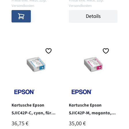
Preise exkl. MwSt. zzgl.
Preise exkl. MwSt. zzgl.
Versandkosten
Versandkosten
Details
Kartusche Epson
Kartusche Epson
SJIC42P-C, cyan, für
SJIC42P-M, maganta,
C4000
für C4000
REGULÄRER PREIS:
REGULÄRER PREIS:
36,75 €
35,00 €