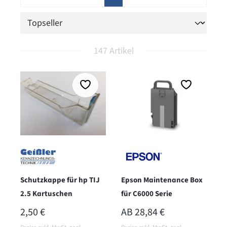
147 Artikel
Schutzkappe für hp TIJ
Epson Maintenance Box
2.5 Kartuschen
für C6000 Serie
REGULÄRER PREIS:
REGULÄRER PREIS:
2,50 €
AB
28,84 €