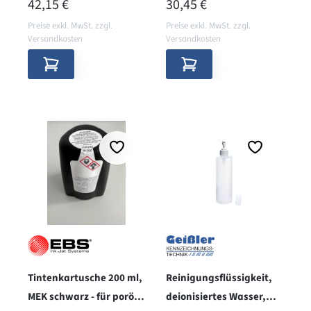
REGULÄRER PREIS:
REGULÄRER PREIS:
42,15 €
30,45 €
Preise exkl. MwSt. zzgl.
Preise exkl. MwSt. zzgl.
Versandkosten
Versandkosten
Tintenkartusche 200 ml,
Reinigungsflüssigkeit,
MEK schwarz - für poröse
deionisiertes Wasser,