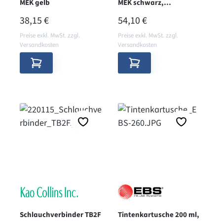
MEK gelb
MEK schwarz,
"Betontinte"
REGULÄRER PREIS:
REGULÄRER PREIS:
38,15 €
54,10 €
Preise exkl. MwSt. zzgl.
Preise exkl. MwSt. zzgl.
Versandkosten
Versandkosten
Schlauchverbinder TB2F
Tintenkartusche 200 ml,