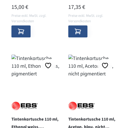
REGULÄRER PREIS:
REGULÄRER PREIS:
15,00 €
17,35 €
Preise exkl. MwSt. zzgl.
Preise exkl. MwSt. zzgl.
Versandkosten
Versandkosten
Tintenkartusche 110 ml,
Tintenkartusche 110 ml,
Ethanol weiss,
Aceton, blau, nicht