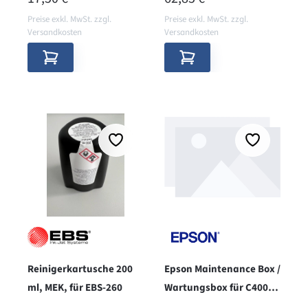
Preise exkl. MwSt. zzgl.
Preise exkl. MwSt. zzgl.
Versandkosten
Versandkosten
Reinigerkartusche 200
Epson Maintenance Box /
ml, MEK, für EBS-260
Wartungsbox für C4000
Serie