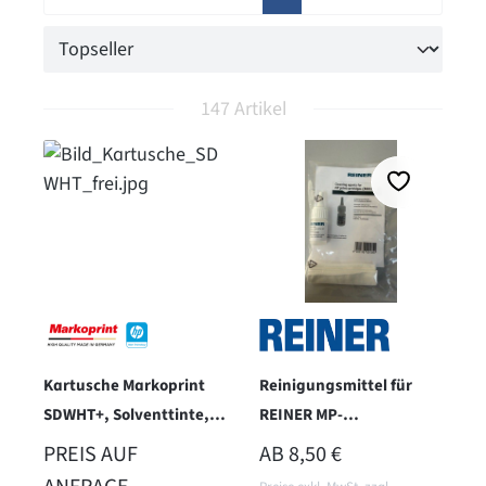
147 Artikel
Kartusche Markoprint
Reinigungsmittel für
SDWHT+, Solventtinte,
REINER MP-
weiß
Druckpatronen - 10ml
REGULÄRER PREIS:
PREIS AUF
AB
8,50 €