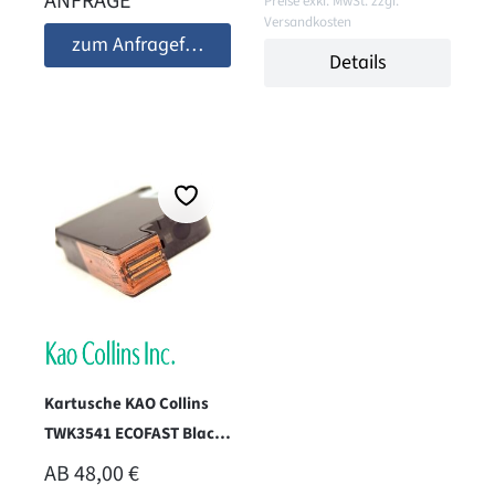
ANFRAGE
Preise exkl. MwSt. zzgl.
Versandkosten
zum Anfrageformular
Details
Kartusche KAO Collins
TWK3541 ECOFAST Black
Dye based
REGULÄRER PREIS:
AB
48,00 €