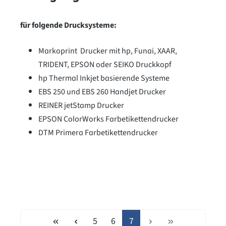
für folgende Drucksysteme:
Markoprint Drucker mit hp, Funai, XAAR,
TRIDENT, EPSON oder SEIKO Druckkopf
hp Thermal Inkjet basierende Systeme
EBS 250 und EBS 260 Handjet Drucker
REINER jetStamp Drucker
EPSON ColorWorks Farbetikettendrucker
DTM Primera Farbetikettendrucker
Seite
Seite
Seite
5
6
7