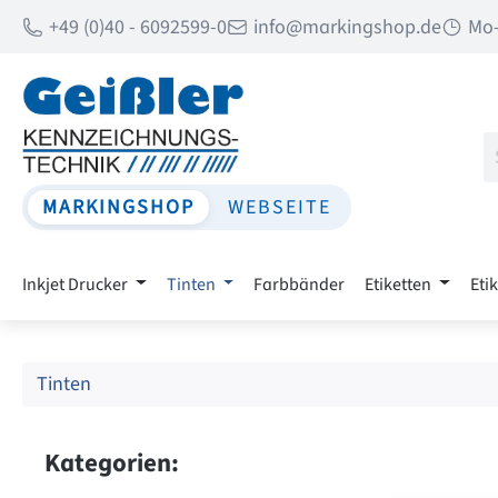
+49 (0)40 - 6092599-0
info@markingshop.de
Mo-
 Hauptinhalt springen
Zur Suche springen
Zur Hauptnavigation springen
MARKINGSHOP
WEBSEITE
Inkjet Drucker
Tinten
Farbbänder
Etiketten
Eti
Tinten
Kategorien: