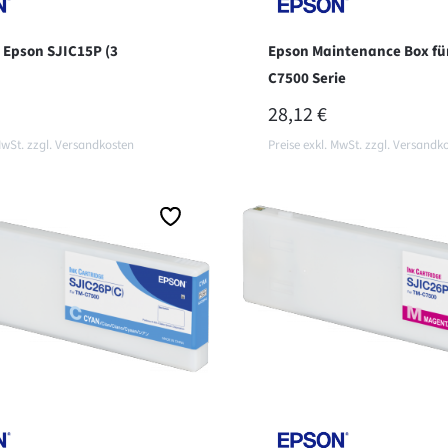
 Epson SJIC15P (3
Epson Maintenance Box fü
C7500 Serie
ER PREIS:
REGULÄRER PREIS:
28,12 €
MwSt. zzgl. Versandkosten
Preise exkl. MwSt. zzgl. Versandk
en Warenkorb
In den Warenkorb