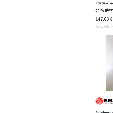
Kartusche
gelb, glos
REGULÄR
147,00 €
Preise exkl. 
In d
Reinigerk