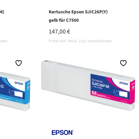
M)
Kartusche Epson SJIC26P(Y)
gelb für C7500
REGULÄRER PREIS:
147,00 €
osten
Preise exkl. MwSt. zzgl. Versandkosten
In den Warenkorb