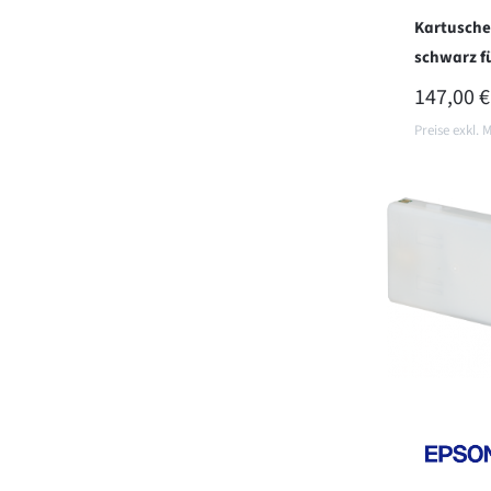
Kartusche
schwarz f
REGULÄR
147,00 €
Preise exkl. 
In d