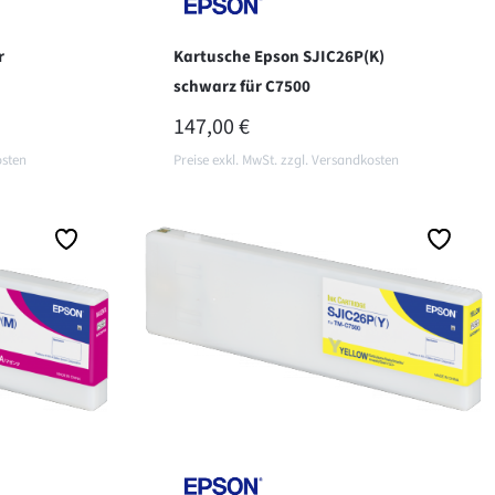
r
Kartusche Epson SJIC26P(K)
schwarz für C7500
REGULÄRER PREIS:
147,00 €
osten
Preise exkl. MwSt. zzgl. Versandkosten
In den Warenkorb