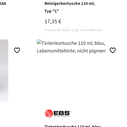
58A
Reinigerkartusche 110 ml,
Typ "L"
REGULÄRER PREIS:
17,35 €
Preise exkl. MwSt. zzgl. Versandkosten
r
In den Warenkorb
Tintenkartusche 110 ml, blau,