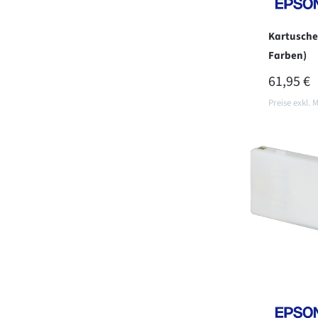
Kartusche
Farben)
REGULÄR
61,95 €
Preise exkl. 
In d