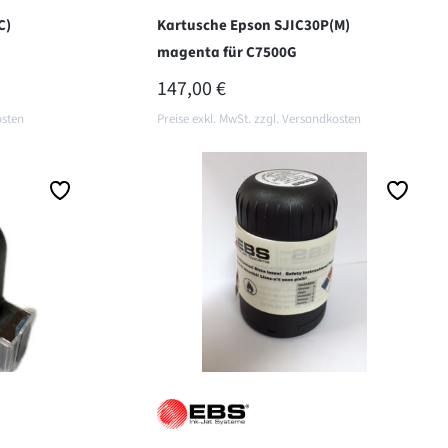
C)
Kartusche Epson SJIC30P(M)
magenta für C7500G
REGULÄRER PREIS:
147,00 €
osten
Preise exkl. MwSt. zzgl. Versandkosten
In den Warenkorb