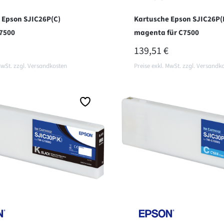
 Epson SJIC26P(C)
Kartusche Epson SJIC26P(
C7500
magenta für C7500
ER PREIS:
REGULÄRER PREIS:
139,51 €
MwSt. zzgl. Versandkosten
Preise exkl. MwSt. zzgl. Versandk
en Warenkorb
In den Warenkorb