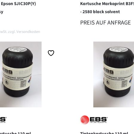
 Epson SJIC30P(Y)
Kartusche Markoprint B3F
sy
- 2580 black solvent
ER PREIS:
PREIS AUF ANFRAGE
MwSt. zzgl. Versandkosten
zum Anfrageformula
en Warenkorb
artusche 110 ml,
Tintenkartusche 110 ml,