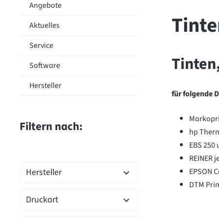
Angebote
Tinte
Aktuelles
Service
Tinten
Software
Hersteller
für folgende 
Markopri
Filtern nach:
hp Therm
EBS 250 
REINER j
Hersteller
EPSON Co
DTM Prim
Druckart